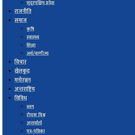
सुदूरपश्चिम प्रदेश
राजनीति
समाज
कृषि
स्वास्थ्य
शिक्षा
अर्थ/वाणीज्य
विचार
खेलकुद
मनोरञ्जन
अन्तराष्ट्रिय
विविध
ब्लग
रोचक विश्व
अन्तर्वार्ता
पत्र-पत्रिका