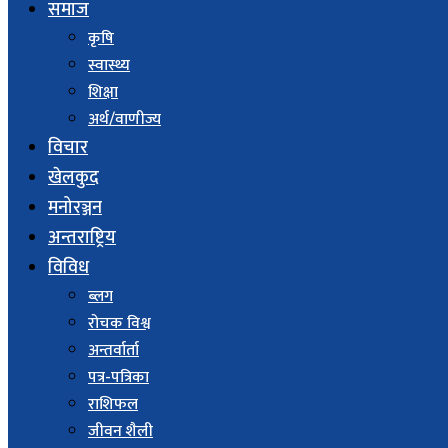
समाज
कृषि
स्वास्थ्य
शिक्षा
अर्थ/वाणीज्य
विचार
खेलकुद
मनोरञ्जन
अन्तराष्ट्रिय
विविध
ब्लग
रोचक विश्व
अन्तर्वार्ता
पत्र-पत्रिका
राशिफल
जीवन शैली