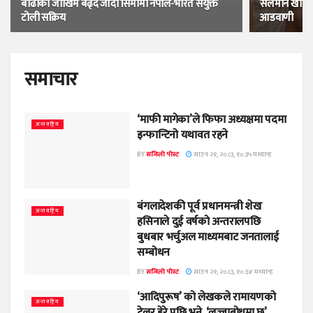
बाढीको जोखिम बढ्दै जाँदा सिमामा नेपाल-भारत संयुक्त
सलमान खानकाे 
टोली सक्रिय
आडवाणी
समाचार
‘माफी मागेका’ले फिफा अध्यक्षमा पदमा
अन्तराष्ट्रिय
इन्फान्टिनो यथावत रहने
BY
सजिलो पोस्ट
साउन २१, २०८३, १०:३५ मध्यान्ह
बंगलादेशकी पूर्व प्रधानमन्त्री शेख
अन्तराष्ट्रिय
हसिनाले दुई वर्षको अन्तरालपछि
बुधबार भर्चुअल माध्यमबाट जनतालाई
सम्बोधन
BY
सजिलो पोस्ट
साउन २१, २०८३, १०:३४ मध्यान्ह
‘आदिपुरूष’ को लेखकले रामायणको
अन्तराष्ट्रिय
ट्रेलर हेरे पछि भने, ‘लज्जाबोधमा छु’