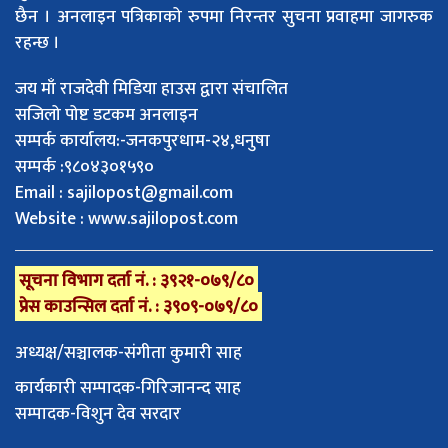
छैन । अनलाइन पत्रिकाको रुपमा निरन्तर सुचना प्रवाहमा जागरुक
रहन्छ ।
जय माँ राजदेवी मिडिया हाउस द्वारा संचालित
सजिलो पोष्ट डटकम अनलाइन
सम्पर्क कार्यालय:-जनकपुरधाम-२४,धनुषा
सम्पर्क :९८०४३०१५९०
Email :
sajilopost@gmail.com
Website : www.sajilopost.com
सूचना विभाग दर्ता नं. : ३९२१-०७९/८०
प्रेस काउन्सिल दर्ता नं. : ३९०९-०७९/८०
अध्यक्ष/सञ्चालक-संगीता कुमारी साह
कार्यकारी सम्पादक-गिरिजानन्द साह
सम्पादक-विशुन देव सरदार