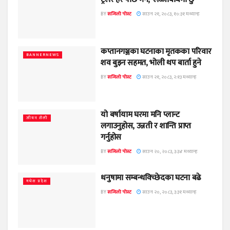
BY
सजिलो पोस्ट
साउन २१, २०८३, १०:३१ मध्यान्ह
कप्तानगञ्जका घटनाका मृतकका परिवार
BANNERNEWS
शव बुझ्न सहमत, भोली थप बार्ता हुने
BY
सजिलो पोस्ट
साउन २१, २०८३, २:१३ मध्यान्ह
यो बर्षायाम घरमा मनि प्लान्ट
जीवन शैली
लगाउनुहोस, उन्नती र शान्ति प्राप्त
गर्नुहोस
BY
सजिलो पोस्ट
साउन २०, २०८३, ३:३४ मध्यान्ह
धनुषामा सम्बन्धविच्छेदका घटना बढे
मधेश प्रदेश
BY
सजिलो पोस्ट
साउन २०, २०८३, ३:३१ मध्यान्ह