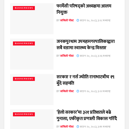
फार्मेसी परिषद्को अध्यक्षमा आलम
BANNERNEWS
नियुक्त
BY
सजिलो पोस्ट
साउन २०, २०८३, ३:२८ मध्यान्ह
जनकपुरधाम उपमहानगरपालिकाद्वारा
BANNERNEWS
सबै वडामा स्वास्थ्य केन्द्र विस्तार
BY
सजिलो पोस्ट
साउन २०, २०८३, ३:२६ मध्यान्ह
सरकार र नर्स ज्योति रानाभाटबीच १९
BANNERNEWS
बुँदे सहमति
BY
सजिलो पोस्ट
साउन २०, २०८३, ३:२२ मध्यान्ह
‘हेलो सरकार’मा ३२१ प्रतिशतले बढे
BANNERNEWS
गुनासा, एकीकृत प्रणाली विकास गरिँदै
BY
सजिलो पोस्ट
साउन २०, २०८३, ३:१९ मध्यान्ह