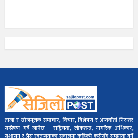
ताजा र खोजमूलक समाचार, विचार, विश्लेषण र अन्तर्वार्ता निरन्तर
सम्प्रेषण गर्दै जानेछ । राष्ट्रियता, लोकतन्त्र, नागरिक अधिकार,
सुशासन र प्रेस स्वतन्त्रताका सवालमा कहिल्यै कसैसँग सम्झौता गर्ने