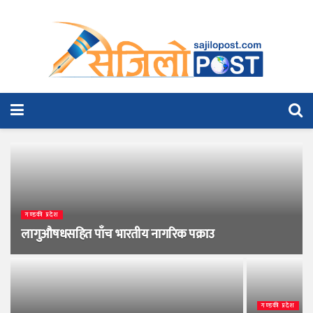
गण्डकी प्रदेश
लागुऔषधसहित पाँच भारतीय नागरिक पक्राउ
गण्डकी प्रदेश