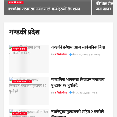
गण्डकी प्रदेश
वैदेशिक रोजगारम
गण्डकीमा सरकारमा गयो एमाले, मन्त्रीहरुले लिए शपथ
जना पक्राउ
गण्डकी प्रदेश
गण्डकी प्रदेशमा आज सार्वजनिक बिदा
गण्डकी प्रदेश
BY
सजिलो पोस्ट
बैशाख ४, २०८१, १:२८ मध्यान्ह
गण्डकीमा भागबण्डा मिलाउन मन्त्रालय
BANNERNEWS
फुटाएर १२ पुर्याइदै
BY
सजिलो पोस्ट
चैत्र २९, २०८०, ३:३५ मध्यान्ह
नवनियुक्त मुख्यमन्त्री सहित २ मन्त्रीले
गण्डकी प्रदेश