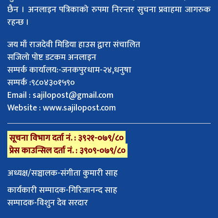
छैन । अनलाइन पत्रिकाको रुपमा निरन्तर सुचना प्रवाहमा जागरुक
रहन्छ ।
जय माँ राजदेवी मिडिया हाउस द्वारा संचालित
सजिलो पोष्ट डटकम अनलाइन
सम्पर्क कार्यालय:-जनकपुरधाम-२४,धनुषा
सम्पर्क :९८०४३०१५९०
Email :
sajilopost@gmail.com
Website : www.sajilopost.com
सूचना विभाग दर्ता नं. : ३९२१-०७९/८०
प्रेस काउन्सिल दर्ता नं. : ३९०९-०७९/८०
अध्यक्ष/सञ्चालक-संगीता कुमारी साह
कार्यकारी सम्पादक-गिरिजानन्द साह
सम्पादक-विशुन देव सरदार