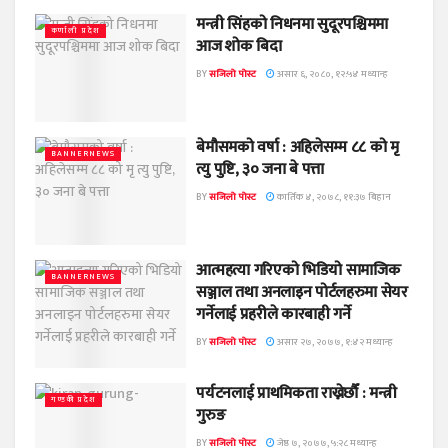
मन्त्री सिंहको निधनमा सुदूरपश्चिममा
कर्णाली प्रदेश
आज शोक बिदा
BY
सजिलो पोस्ट
असार ६, २०८०, १२:५४ मध्यान्ह
बेमौसमको वर्षा : अहिलेसम्म ८८ को मृ
BANNERNEWS
त्यु पुष्टि, ३० जना बे पत्ता
BY
सजिलो पोस्ट
कार्तिक ४, २०७८, ११:३७ बिहान
आत्महत्या गरिएको भिडियो सामाजिक
BANNERNEWS
सञ्जाल तथा अनलाइन पोर्टलहरुमा सेयर
गर्नेलाई प्रहरीले कारबाही गर्ने
BY
सजिलो पोस्ट
असार २७, २०७७, १:४२ मध्यान्ह
पर्यटनलाई प्राथमिकता राख्नेछौँ : मन्त्री
गण्डकी प्रदेश
गुरुङ
BY
सजिलो पोस्ट
जेष्ठ ७, २०७७, ५:२८ मध्यान्ह