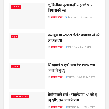
लुम्बिनीका मुख्यमन्त्री महराले पाए
राजनीति
विश्वासको मत
BY
सजिलो पोस्ट
चैत्र ३०, २०८०, ४:१९ मध्यान्ह
फेसबुकमा स्टाटस लेखेर वडाध्यक्षले गरे
राष्ट्रिय
आत्मह त्या
BY
सजिलो पोस्ट
भदौ २, २०८०, २:५७ मध्यान्ह
सिरहाको चोहर्वामा करेन्ट लागेर एक
दुर्घटना
जनाको मृ त्यु
BY
सजिलो पोस्ट
असार ३०, २०७९, १२:२८ मध्यान्ह
बेमौसमको वर्षा : अहिलेसम्म ८८ को मृ
BANNERNEWS
त्यु पुष्टि, ३० जना बे पत्ता
BY
सजिलो पोस्ट
कार्तिक ४, २०७८, ११:३७ बिहान