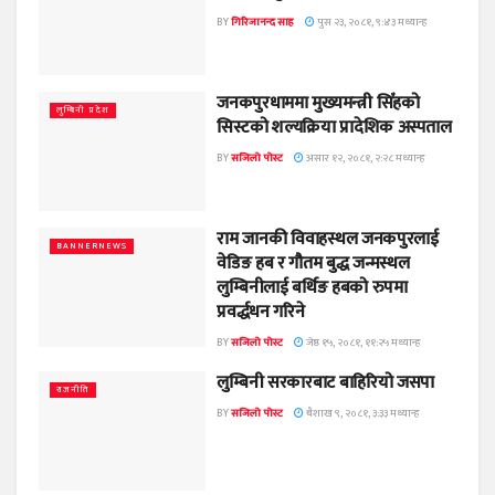
BY
गिरिजानन्द साह
पुस २३, २०८१, ९:४३ मध्यान्ह
जनकपुरधाममा मुख्यमन्त्री सिँहको
लुम्बिनी प्रदेश
सिस्टको शल्यक्रिया प्रादेशिक अस्पताल
BY
सजिलो पोस्ट
असार १२, २०८१, २:२८ मध्यान्ह
राम जानकी विवाहस्थल जनकपुरलाई
BANNERNEWS
वेडिङ हब र गौतम बुद्ध जन्मस्थल
लुम्बिनीलाई बर्थिङ हबको रुपमा
प्रवर्द्धधन गरिने
BY
सजिलो पोस्ट
जेष्ठ १५, २०८१, ११:२५ मध्यान्ह
लुम्बिनी सरकारबाट बाहिरियो जसपा
राजनीति
BY
सजिलो पोस्ट
बैशाख ९, २०८१, ३:३३ मध्यान्ह