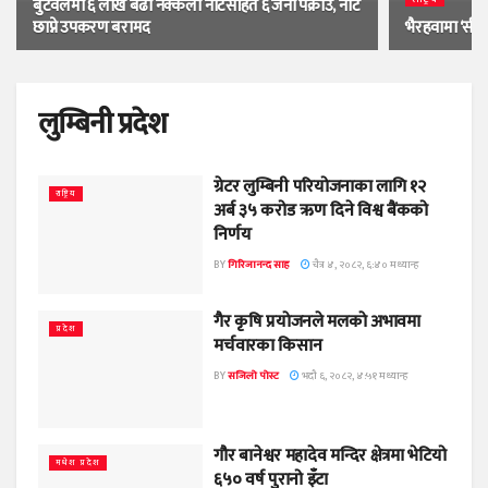
बुटवलमा ६ लाख बढी नक्कली नोटसहित ६ जना पक्राउ, नोट
छाप्ने उपकरण बरामद
भैरहवामा ‘सी
लुम्बिनी प्रदेश
ग्रेटर लुम्बिनी परियोजनाका लागि १२
राष्ट्रिय
अर्ब ३५ करोड ऋण दिने विश्व बैंकको
निर्णय
BY
गिरिजानन्द साह
चैत्र ४, २०८२, ६:४० मध्यान्ह
गैर कृषि प्रयाेजनले मलकाे अभावमा
प्रदेश
मर्चवारका किसान
BY
सजिलो पोस्ट
भदौ ६, २०८२, ४:५१ मध्यान्ह
गौर बानेश्वर महादेव मन्दिर क्षेत्रमा भेटियो
मधेश प्रदेश
६५० वर्ष पुरानो इँटा