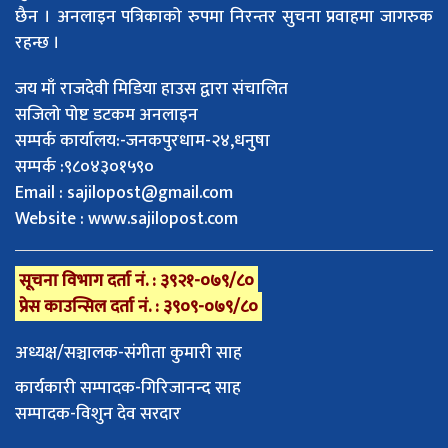
छैन । अनलाइन पत्रिकाको रुपमा निरन्तर सुचना प्रवाहमा जागरुक
रहन्छ ।
जय माँ राजदेवी मिडिया हाउस द्वारा संचालित
सजिलो पोष्ट डटकम अनलाइन
सम्पर्क कार्यालय:-जनकपुरधाम-२४,धनुषा
सम्पर्क :९८०४३०१५९०
Email :
sajilopost@gmail.com
Website : www.sajilopost.com
सूचना विभाग दर्ता नं. : ३९२१-०७९/८०
प्रेस काउन्सिल दर्ता नं. : ३९०९-०७९/८०
अध्यक्ष/सञ्चालक-संगीता कुमारी साह
कार्यकारी सम्पादक-गिरिजानन्द साह
सम्पादक-विशुन देव सरदार