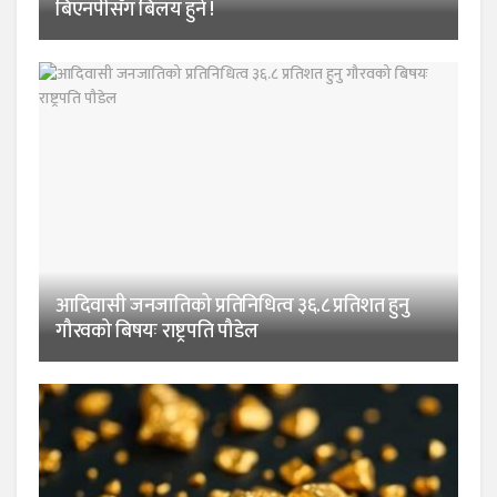
बिएनपीसँग बिलय हुने !
आदिवासी जनजातिको प्रतिनिधित्व ३६.८ प्रतिशत हुनु
गौरवको बिषयः राष्ट्रपति पौडेल