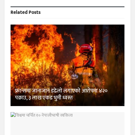
Related
Posts
फ्रान्समा जानाजान डढेलो लगाएको आरोपमा ४२०
पक्राउ, ३ लाख एकड भुमी ध्वस्त