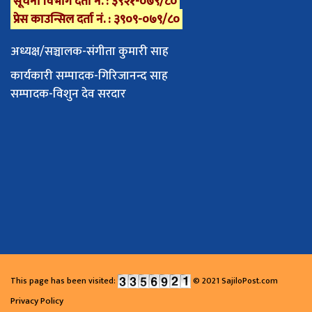
सूचना विभाग दर्ता नं. : ३९२१-०७९/८०
प्रेस काउन्सिल दर्ता नं. : ३९०९-०७९/८०
अध्यक्ष/सञ्चालक-संगीता कुमारी साह
कार्यकारी सम्पादक-गिरिजानन्द साह
सम्पादक-विशुन देव सरदार
This page has been visited:
© 2021 SajiloPost.com
Privacy Policy