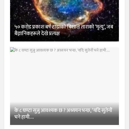
५० करोड प्रकाश बर्ष टाढाको बिशाल ताराको ‘मृत्यु’, जब
बैज्ञानिकहरूले देखे प्रत्यक्ष
के ८ घण्टा सुत्नु आवश्यक छ ? अध्ययन भन्छ, ‘यदि सुतेनौं
भने हामी….