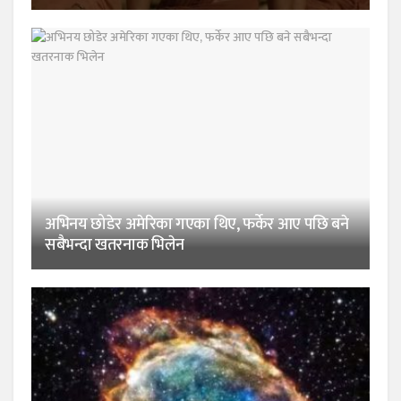
अभिनय छोडेर अमेरिका गएका थिए, फर्केर आए पछि बने
सबैभन्दा खतरनाक भिलेन