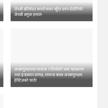
जेनजी प्रतिवेदन कार्यान्वयन नहुँदा दमन दोहोरियोः
जेनजी अगुवा हमाल
जनकपुरधाममा लायन्स र लियोको भव्य पदस्थापन
तथा इन्डक्सन सम्पन्न, लायन्स क्लब जनकपुरधाम
हेरिटेजको चार्टर