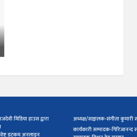
ाजदेवी मिडिया हाउस द्वारा
अध्यक्ष/सञ्चालक-संगीता कुमारी 
त
कार्यकारी सम्पादक-गिरिजानन्द 
पोष्ट डटकम अनलाइन