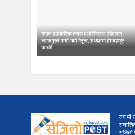
नेपाल डेमोक्रेटिक लयर्स एसोसिएसन (डिएलए)
जनकपुरले पायो नयाँ नेतृत्व, अध्यक्षमा हेमबहादुर
कार्की
जय माँ र
संचालि
सजिलो 