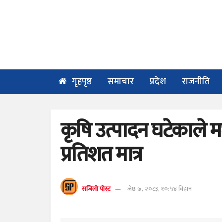
गृहपृष्ठ
समाचार
प्रदेश
राजनीति
कृषि उत्पादन घटेकाले म
प्रतिशत मात्र
सजिलो पोस्ट
जेष्ठ ७, २०८३, १०:५४ बिहान