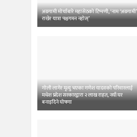
अग्रगामी मोर्चाबारे महासेठको टिप्पणी, ‘नाम ‘अग्रगामी’
राखेर यात्रा पश्चगमन नहोस्’
गोली लागेर मृत्यु भएका गणेश यादवको परिवारलाई
मधेश प्रदेश सरकारद्वारा २ लाख राहत, नयाँ घर
बनाइदिने घोषणा