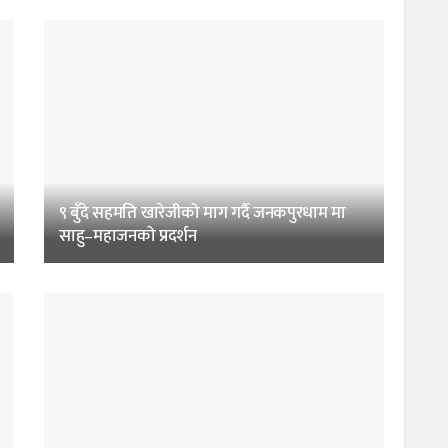
९ बुँदे सहमति खारेजीको माग गर्दै जनकपुरधाम मा
साहु–महाजनको प्रदर्शन