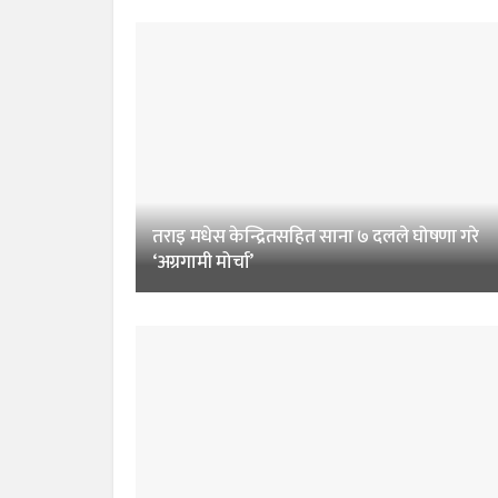
तराइ मधेस केन्द्रितसहित साना ७ दलले घोषणा गरे
‘अग्रगामी मोर्चा’