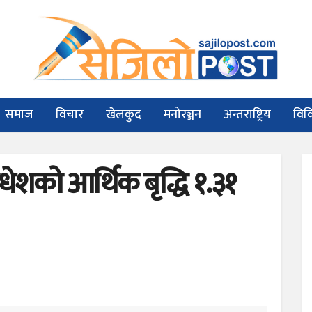
समाज
विचार
खेलकुद
मनोरञ्जन
अन्तराष्ट्रिय
विव
धेशको आर्थिक बृद्धि १.३१