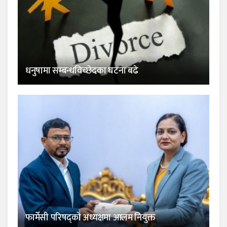
धनुषामा सम्बन्धविच्छेदका घटना बढे
फार्मेसी परिषद्को अध्यक्षमा आलम नियुक्त