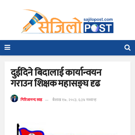
दुईदिने बिदालाई कार्यान्वयन
गराउन शिक्षक महासङ्घ दृढ
गिरिजानन्द साह
बैशाख १७, २०८३, ६:३४ मध्यान्ह