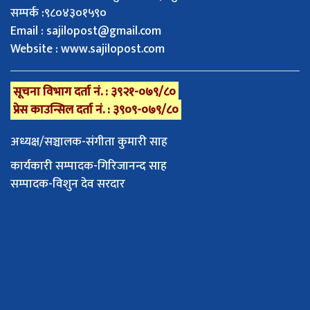
सम्पर्क :९८०४३०१५९०
Email :
sajilopost@gmail.com
Website : www.sajilopost.com
सूचना विभाग दर्ता नं. : ३९२१-०७९/८०
प्रेस काउन्सिल दर्ता नं. : ३९०९-०७९/८०
अध्यक्ष/सञ्चालक-संगीता कुमारी साह
कार्यकारी सम्पादक-गिरिजानन्द साह
सम्पादक-विशुन देव सरदार