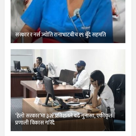
सरकार र नर्स ज्योति रानाभाटबीच १९ बुँदे सहमति
‘हेलो सरकार’मा ३२१ प्रतिशतले बढे गुनासा, एकीकृत
प्रणाली विकास गरिँदै