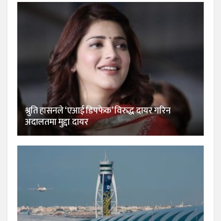
श्रुति हासनले ‘एआई डिपफेक’ विरुद्ध दायर गरिन
अदालतमा मुद्दा दायर