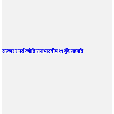
सरकार र नर्स ज्योति रानाभाटबीच १९ बुँदे सहमति