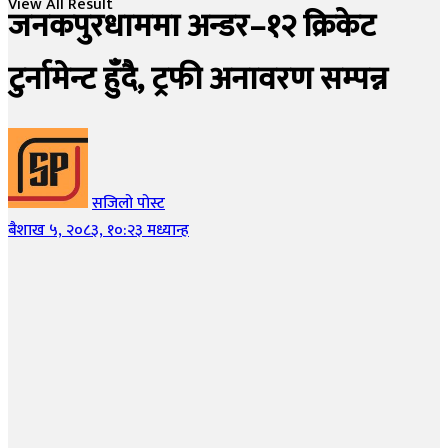
View All Result
जनकपुरधाममा अन्डर–१२ क्रिकेट
टुर्नामेन्ट हुँदै, ट्रफी अनावरण सम्पन्न
सजिलो पोस्ट
बैशाख ५, २०८३, १०:२३ मध्यान्ह