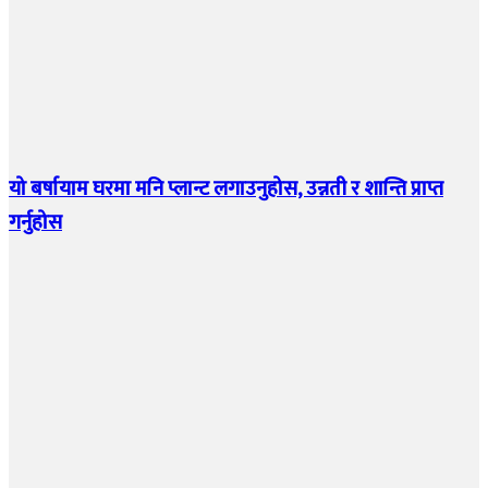
यो बर्षायाम घरमा मनि प्लान्ट लगाउनुहोस, उन्नती र शान्ति प्राप्त
गर्नुहोस