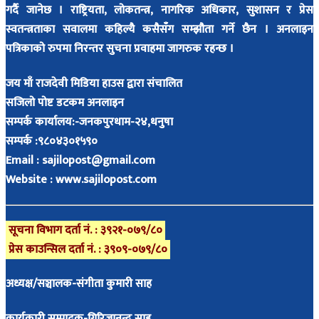
गर्दै जानेछ । राष्ट्रियता, लोकतन्त्र, नागरिक अधिकार, सुशासन र प्रेस
स्वतन्त्रताका सवालमा कहिल्यै कसैसँग सम्झौता गर्ने छैन । अनलाइन
पत्रिकाको रुपमा निरन्तर सुचना प्रवाहमा जागरुक रहन्छ ।
जय माँ राजदेवी मिडिया हाउस द्वारा संचालित
सजिलो पोष्ट डटकम अनलाइन
सम्पर्क कार्यालय:-जनकपुरधाम-२४,धनुषा
सम्पर्क :९८०४३०१५९०
Email :
sajilopost@gmail.com
Website : www.sajilopost.com
सूचना विभाग दर्ता नं. : ३९२१-०७९/८०
प्रेस काउन्सिल दर्ता नं. : ३९०९-०७९/८०
अध्यक्ष/सञ्चालक-संगीता कुमारी साह
कार्यकारी सम्पादक-गिरिजानन्द साह