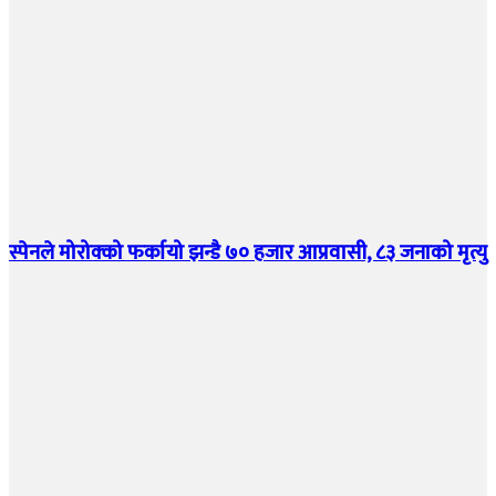
स्पेनले मोरोक्को फर्कायो झन्डै ७० हजार आप्रवासी, ८३ जनाको मृत्यु