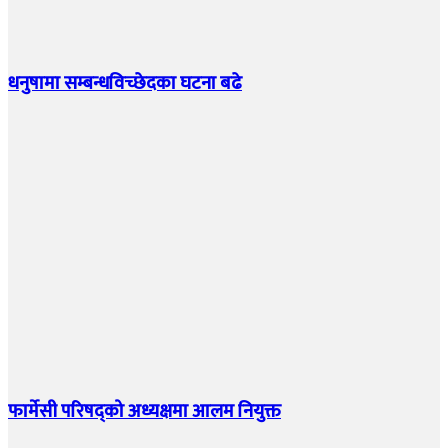
धनुषामा सम्बन्धविच्छेदका घटना बढे
फार्मेसी परिषद्को अध्यक्षमा आलम नियुक्त