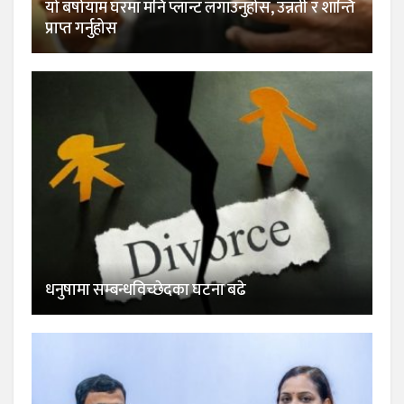
यो बर्षायाम घरमा मनि प्लान्ट लगाउनुहोस, उन्नती र शान्ति
प्राप्त गर्नुहोस
धनुषामा सम्बन्धविच्छेदका घटना बढे