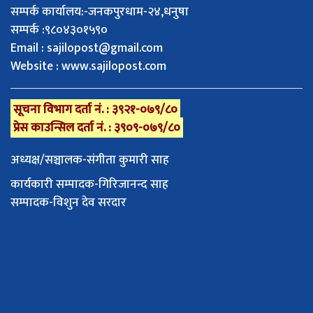
सम्पर्क कार्यालय:-जनकपुरधाम-२४,धनुषा
सम्पर्क :९८०४३०१५९०
Email :
sajilopost@gmail.com
Website : www.sajilopost.com
सूचना विभाग दर्ता नं. : ३९२१-०७९/८०
प्रेस काउन्सिल दर्ता नं. : ३९०९-०७९/८०
अध्यक्ष/सञ्चालक-संगीता कुमारी साह
कार्यकारी सम्पादक-गिरिजानन्द साह
सम्पादक-विशुन देव सरदार