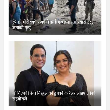
स्पेनले मोरोक्को फर्कायो झन्डै ७० हजार आप्रवासी, ८३
जनाको मृत्यु
जोगिएको थियो निरहुआको डुबेको करिअर आम्रपालीकाे
सहयोगले