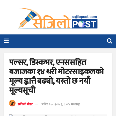
पल्सर, डिस्कभर, एनससहित
बजाजका १४ थरी मोटरसाइकलको
मूल्य ह्वात्तै बढ्यो, यस्तो छ नयाँ
मूल्यसूची
सजिलो पोस्ट
मंसिर २७, २०७९, ८:०४ मध्यान्ह