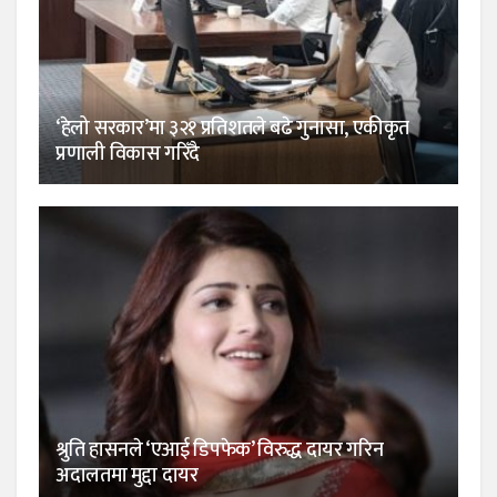
‘हेलो सरकार’मा ३२१ प्रतिशतले बढे गुनासा, एकीकृत
प्रणाली विकास गरिँदै
श्रुति हासनले ‘एआई डिपफेक’ विरुद्ध दायर गरिन
अदालतमा मुद्दा दायर