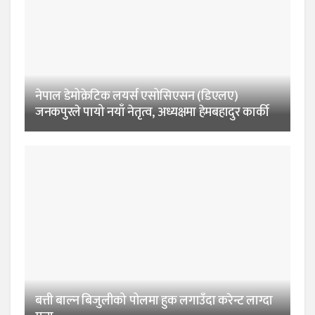
नेपाल डेमोक्रेटिक लयर्स एसोसिएसन (डिएलए)
जनकपुरले पायो नयाँ नेतृत्व, अध्यक्षमा हेमबहादुर कार्की
बत्ती बाल्न बिजुलीको पोलमा हुक लगाउँदा करेन्ट लाग्दा