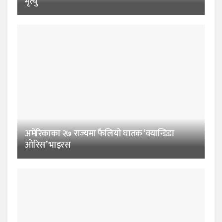
मृत्यु
अमेरिकाका २७ राज्यमा फैलियाे घातक ‘क्यान्डिडा
ओरिस’ भाइरस