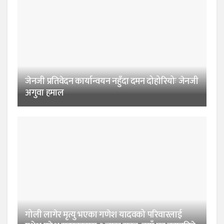
जेनजी प्रतिवेदन कार्यान्वयन नहुँदा दमन दोहोरियोः जेनजी
अगुवा हमाल
गोली लागेर मृत्यु भएका गणेश यादवको परिवारलाई