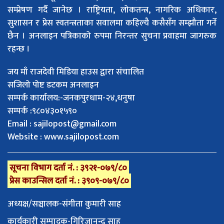
सम्प्रेषण गर्दै जानेछ । राष्ट्रियता, लोकतन्त्र, नागरिक अधिकार,
सुशासन र प्रेस स्वतन्त्रताका सवालमा कहिल्यै कसैसँग सम्झौता गर्ने
छैन । अनलाइन पत्रिकाको रुपमा निरन्तर सुचना प्रवाहमा जागरुक
रहन्छ ।
जय माँ राजदेवी मिडिया हाउस द्वारा संचालित
सजिलो पोष्ट डटकम अनलाइन
सम्पर्क कार्यालय:-जनकपुरधाम-२४,धनुषा
सम्पर्क :९८०४३०१५९०
Email :
sajilopost@gmail.com
Website : www.sajilopost.com
सूचना विभाग दर्ता नं. : ३९२१-०७९/८०
प्रेस काउन्सिल दर्ता नं. : ३९०९-०७९/८०
अध्यक्ष/सञ्चालक-संगीता कुमारी साह
कार्यकारी सम्पादक-गिरिजानन्द साह