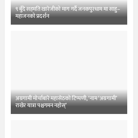
९ बुँदे सहमति खारेजीको माग गर्दै जनकपुरधाम मा साहु–
महाजनको प्रदर्शन
अग्रगामी मोर्चाबारे महासेठको टिप्पणी, ‘नाम ‘अग्रगामी’
राखेर यात्रा पश्चगमन नहोस्’