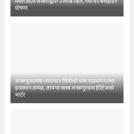
मधेश प्रदेश सरकारद्वारा २ लाख राहत, नयाँ घर बनाइदिने
घोषणा
जनकपुरधाममा लायन्स र लियोको भव्य पदस्थापन तथा
इन्डक्सन सम्पन्न, लायन्स क्लब जनकपुरधाम हेरिटेजको
चार्टर