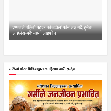
एप्पलले पहिलो पटक ‘फोल्डवेल’ फोन लञ्च गर्दै, हुनेछ
अहिलेसम्मकै महंगो आइफोन
सजिलो पोस्ट मिडियाद्वारा जनहितमा जारी सन्देश