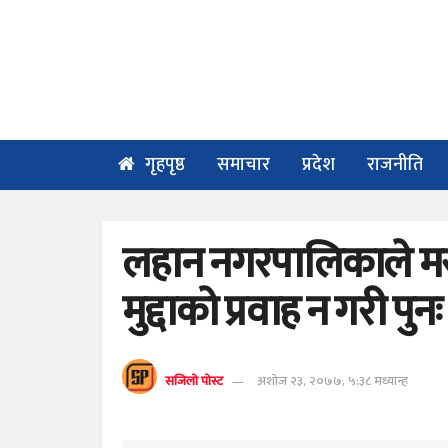
गृहपृष्ठ
समाचार
प्रदेश
राजनीति
लहान नगरपालिकाले म
मुद्दाको प्रवाह न गरी पु
सजिलो पोस्ट
अशोज २३, २०७७, ५:३८ मध्यान्ह