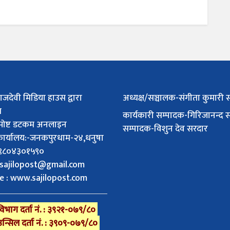
ाजदेवी मिडिया हाउस द्वारा
अध्यक्ष/सञ्चालक-संगीता कुमारी 
त
कार्यकारी सम्पादक-गिरिजानन्द 
पोष्ट डटकम अनलाइन
सम्पादक-विशुन देव सरदार
 कार्यालय:-जनकपुरधाम-२४,धनुषा
 :९८०४३०१५९०
sajilopost@gmail.com
e : www.sajilopost.com
िभाग दर्ता नं. : ३९२१-०७९/८०
उन्सिल दर्ता नं. : ३९०९-०७९/८०