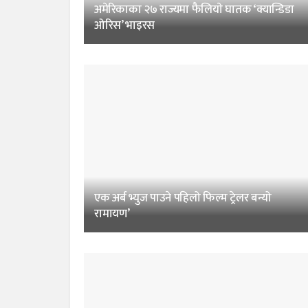
अमेरिकाका २७ राज्यमा फैलियाे घातक ‘क्यान्डिडा
ओरिस’ भाइरस
एक अर्ब भ्युज पाउने पहिलो फिल्म ट्रेलर बन्यो
रामायण’