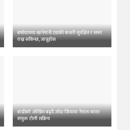
बर्षायाममा खानेपानी ट्यांकी कसरी सुरक्षित र सफा
राख्न सकिन्छ, जान्नुहोस
बाढीको जोखिम बढ्दै जाँदा सिमामा नेपाल-भारत
संयुक्त टोली सक्रिय