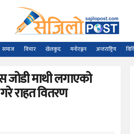
समाज
विचार
खेलकुद
मनोरञ्जन
अन्तराष्ट्रिय
विव
स जोडी माथी लगाएको
नः गरे राहत वितरण