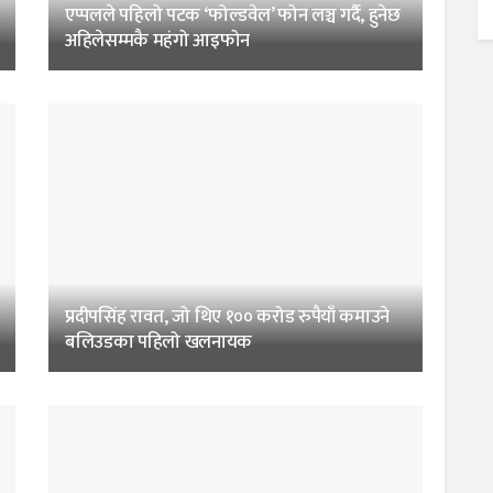
एप्पलले पहिलो पटक ‘फोल्डवेल’ फोन लञ्च गर्दै, हुनेछ
अहिलेसम्मकै महंगो आइफोन
प्रदीपसिंह रावत, जो थिए १०० करोड रुपैयाँ कमाउने
बलिउडका पहिलो खलनायक