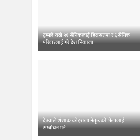
ट्रम्पले राखे ५१ सैनिकलाई हिरासतमा र ६ सैनिक
परिवारलाई गरे देश निकाला
देउवाले शंशाक कोइराला नेतृत्वको भेलालाई
सम्बोधन गर्ने