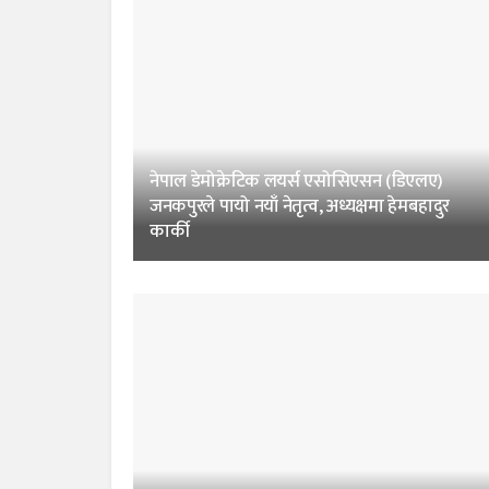
नेपाल डेमोक्रेटिक लयर्स एसोसिएसन (डिएलए)
जनकपुरले पायो नयाँ नेतृत्व, अध्यक्षमा हेमबहादुर
कार्की