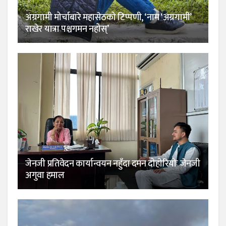
अग्रगामी मोर्चाबारे महासेठको टिप्पणी, ‘नाम ‘अग्रगामी’
राखेर यात्रा पश्चगमन नहोस्’
जेनजी प्रतिवेदन कार्यान्वयन नहुँदा दमन दोहोरियोः जेनजी
अगुवा हमाल