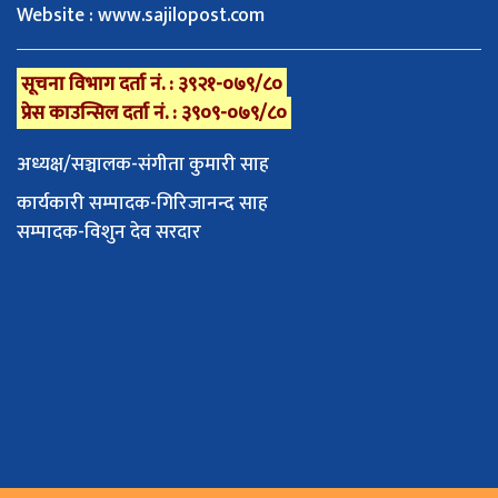
Website : www.sajilopost.com
सूचना विभाग दर्ता नं. : ३९२१-०७९/८०
प्रेस काउन्सिल दर्ता नं. : ३९०९-०७९/८०
अध्यक्ष/सञ्चालक-संगीता कुमारी साह
कार्यकारी सम्पादक-गिरिजानन्द साह
सम्पादक-विशुन देव सरदार