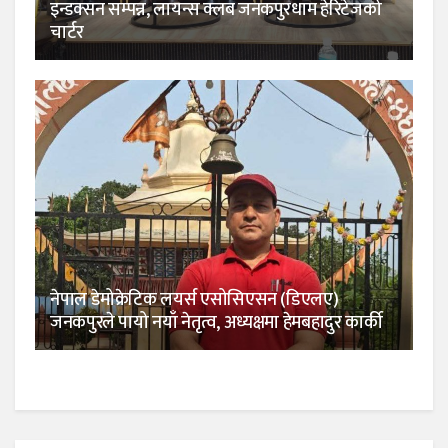
इन्डक्सन सम्पन्न, लायन्स क्लब जनकपुरधाम हेरिटेजको
चार्टर
नेपाल डेमोक्रेटिक लयर्स एसोसिएसन (डिएलए)
जनकपुरले पायो नयाँ नेतृत्व, अध्यक्षमा हेमबहादुर कार्की