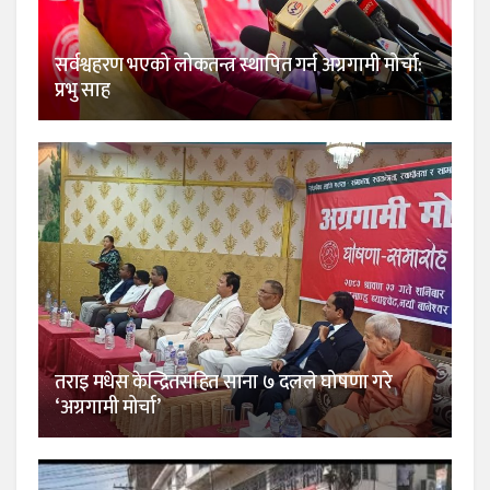
सर्वश्वहरण भएको लोकतन्त्र स्थापित गर्न अग्रगामी मोर्चा:
प्रभु साह
तराइ मधेस केन्द्रितसहित साना ७ दलले घोषणा गरे
‘अग्रगामी मोर्चा’