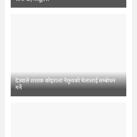
देउवाले शंशाक कोइराला नेतृत्वको भेलालाई सम्बोधन
गर्ने