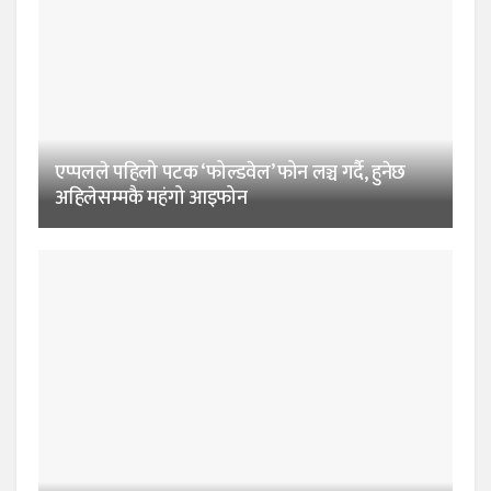
एप्पलले पहिलो पटक ‘फोल्डवेल’ फोन लञ्च गर्दै, हुनेछ
अहिलेसम्मकै महंगो आइफोन