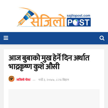
आज बुबाको मुख हेर्ने दिन अर्थात
भाद्रकृष्ण कुशे औसी
सजिलो पोस्ट
भदौ ३, २०७७, ८:२४ बिहान