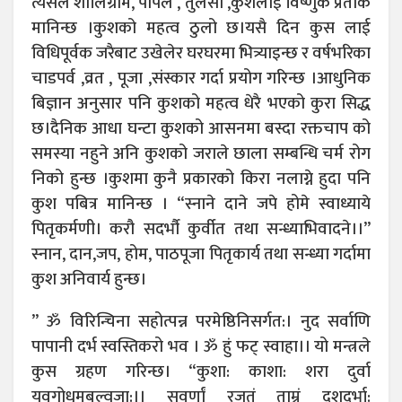
त्यसैले शालिग्राम, पीपल , तुलसी ,कुशलाई विष्णुकै प्रतीक
मानिन्छ ।कुशको महत्व ठुलो छ।यसै दिन कुस लाई
विधिपूर्वक जरैबाट उखेलेर घरघरमा भित्र्याइन्छ र वर्षभरिका
चाडपर्व ,व्रत , पूजा ,संस्कार गर्दा प्रयोग गरिन्छ ।आधुनिक
बिज्ञान अनुसार पनि कुशको महत्व धेरै भएको कुरा सिद्ध
छ।दैनिक आधा घन्टा कुशको आसनमा बस्दा रक्तचाप को
समस्या नहुने अनि कुशको जराले छाला सम्बन्धि चर्म रोग
निको हुन्छ ।कुशमा कुनै प्रकारको किरा नलाग्ने हुदा पनि
कुश पबित्र मानिन्छ । “स्नाने दाने जपे होमे स्वाध्याये
पितृकर्मणी। करौ सदर्भौ कुर्वीत तथा सन्ध्याभिवादने।।”
स्नान, दान,जप, होम, पाठपूजा पितृकार्य तथा सन्ध्या गर्दामा
कुश अनिवार्य हुन्छ।
” ॐ विरिन्चिना सहोत्पन्न परमेष्ठिनिसर्गत:। नुद सर्वाणि
पापानी दर्भ स्वस्तिकरो भव । ॐ हुं फट् स्वाहा।। यो मन्त्रले
कुस ग्रहण गरिन्छ। “कुशा: काशा: शरा दुर्वा
यवगोधूमबल्वजा:।। सुवर्णां रजतं ताम्रं दशदर्भा: