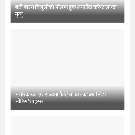
बत्ती बाल्न बिजुलीको पोलमा हुक लगाउँदा करेन्ट लाग्दा
मृत्यु
अमेरिकाका २७ राज्यमा फैलियाे घातक ‘क्यान्डिडा
ओरिस’ भाइरस