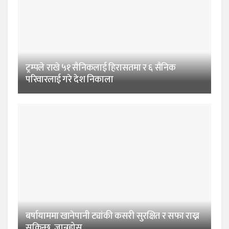
ट्रम्पले राखे ५१ सैनिकलाई हिरासतमा र ६ सैनिक
परिवारलाई गरे देश निकाला
बर्षायाममा खानेपानी ट्यांकी कसरी सुरक्षित र सफा राख्न
सकिन्छ, जान्नुहोस