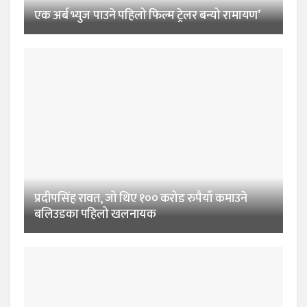
एक अर्ब भ्युज पाउने पहिलो फिल्म ट्रेलर बन्यो रामायण’
प्रदीपसिंह रावत, जो थिए १०० करोड रुपैयाँ कमाउने
बलिउडका पहिलो खलनायक