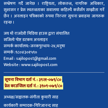
सम्प्रेषण गर्दै जानेछ । राष्ट्रियता, लोकतन्त्र, नागरिक अधिकार,
सुशासन र प्रेस स्वतन्त्रताका सवालमा कहिल्यै कसैसँग सम्झौता गर्ने
छैन । अनलाइन पत्रिकाको रुपमा निरन्तर सुचना प्रवाहमा जागरुक
रहन्छ ।
जय माँ राजदेवी मिडिया हाउस द्वारा संचालित
सजिलो पोष्ट डटकम अनलाइन
सम्पर्क कार्यालय:-जनकपुरधाम-२४,धनुषा
सम्पर्क :९८०४३०१५९०
Email :
sajilopost@gmail.com
Website : www.sajilopost.com
सूचना विभाग दर्ता नं. : ३९२१-०७९/८०
प्रेस काउन्सिल दर्ता नं. : ३९०९-०७९/८०
अध्यक्ष/सञ्चालक-संगीता कुमारी साह
कार्यकारी सम्पादक-गिरिजानन्द साह