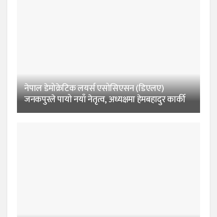
नेपाल डेमोक्रेटिक लयर्स एसोसिएसन (डिएलए)
जनकपुरले पायो नयाँ नेतृत्व, अध्यक्षमा हेमबहादुर कार्की