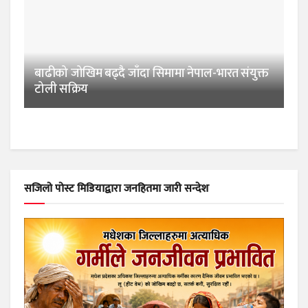
बाढीको जोखिम बढ्दै जाँदा सिमामा नेपाल-भारत संयुक्त
टोली सक्रिय
सजिलो पोस्ट मिडियाद्वारा जनहितमा जारी सन्देश