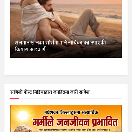
सलमान खानकाे साेर्समा पनि नायिका बन्न नपाएकी
कियारा आडवाणी
सजिलो पोस्ट मिडियाद्वारा जनहितमा जारी सन्देश