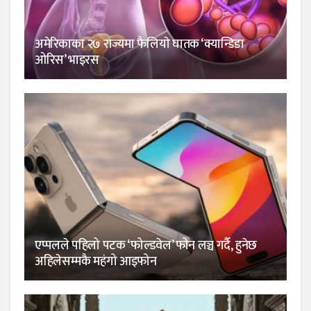
अमेरिकाका २७ राज्यमा फैलियाे घातक ‘क्यान्डिडा
ओरिस’ भाइरस
एप्पलले पहिलो पटक ‘फोल्डवेल’ फोन लञ्च गर्दै, हुनेछ
अहिलेसम्मकै महंगो आइफोन