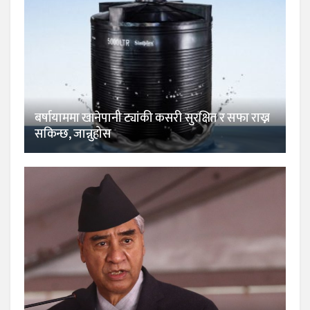
बर्षायाममा खानेपानी ट्यांकी कसरी सुरक्षित र सफा राख्न
सकिन्छ, जान्नुहोस