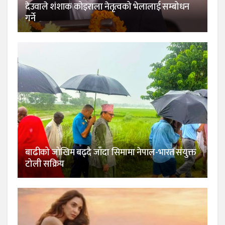
देउवाले शंशाक कोइराला नेतृत्वको भेलालाई सम्बोधन
गर्ने
बाढीको जोखिम बढ्दै जाँदा सिमामा नेपाल-भारत संयुक्त
टोली सक्रिय