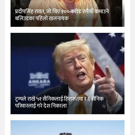
प्रदीपसिंह रावत, जो थिए १०० करोड रुपैयाँ कमाउने
बलिउडका पहिलो खलनायक
ट्रम्पले राखे ५१ सैनिकलाई हिरासतमा र ६ सैनिक
परिवारलाई गरे देश निकाला