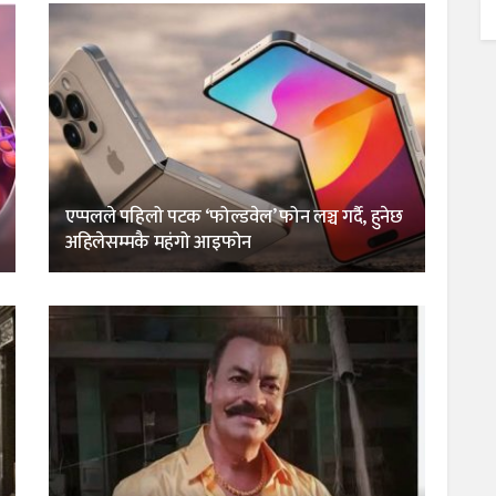
एप्पलले पहिलो पटक ‘फोल्डवेल’ फोन लञ्च गर्दै, हुनेछ
अहिलेसम्मकै महंगो आइफोन