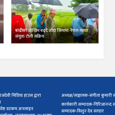
बाढीको जोखिम बढ्दै जाँदा सिमामा नेपाल-भारत
संयुक्त टोली सक्रिय
ाजदेवी मिडिया हाउस द्वारा
अध्यक्ष/सञ्चालक-संगीता कुमारी 
त
कार्यकारी सम्पादक-गिरिजानन्द 
पोष्ट डटकम अनलाइन
सम्पादक-विशुन देव सरदार