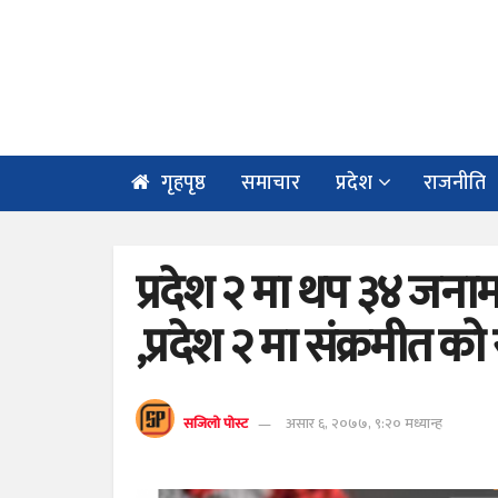
गृहपृष्ठ
समाचार
प्रदेश
राजनीति
प्रदेश २ मा थप ३४ जनामा
,प्रदेश २ मा संक्रमीत को
सजिलो पोस्ट
असार ६, २०७७, ९:२० मध्यान्ह