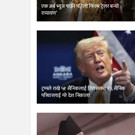
एक अर्ब भ्युज पाउने पहिलो फिल्म ट्रेलर बन्यो
रामायण’
ट्रम्पले राखे ५१ सैनिकलाई हिरासतमा र ६ सैनिक
परिवारलाई गरे देश निकाला