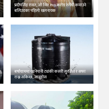
प्रदीपसिंह रावत, जो थिए १०० करोड रुपैयाँ कमाउने
बलिउडका पहिलो खलनायक
बर्षायाममा खानेपानी ट्यांकी कसरी सुरक्षित र सफा
राख्न सकिन्छ, जान्नुहोस