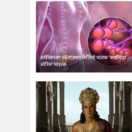
अमेरिकाका २७ राज्यमा फैलियाे घातक ‘क्यान्डिडा
ओरिस’ भाइरस