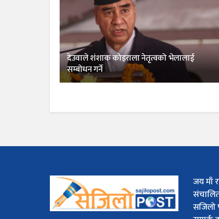
देउवाले शंशाक कोइराला नेतृत्वको भेलालाई
सम्बोधन गर्ने
जय माँ र
संचालि
सजिलो 