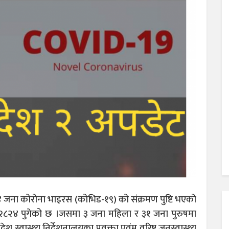
४ जना कोरोना भाइरस (कोभिड-१९) को संक्रमण पुष्टि भएको
या २८२४ पुगेको छ ।जसमा ३ जना महिला र ३१ जना पुरुषमा
 स्वास्थ्य निर्देशनालयका प्रवक्ता एवंम वरिष्ट जनस्वास्थ्य