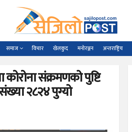
समाज
विचार
खेलकुद
मनोरञ्जन
अन्तराष्ट्रिय
 कोरोना संक्रमणको पुष्टि
 संख्या २८२४ पुग्यो