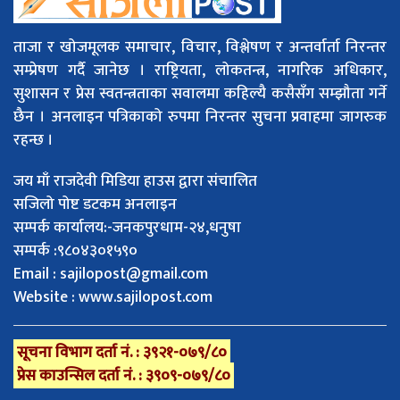
ताजा र खोजमूलक समाचार, विचार, विश्लेषण र अन्तर्वार्ता निरन्तर
सम्प्रेषण गर्दै जानेछ । राष्ट्रियता, लोकतन्त्र, नागरिक अधिकार,
सुशासन र प्रेस स्वतन्त्रताका सवालमा कहिल्यै कसैसँग सम्झौता गर्ने
छैन । अनलाइन पत्रिकाको रुपमा निरन्तर सुचना प्रवाहमा जागरुक
रहन्छ ।
जय माँ राजदेवी मिडिया हाउस द्वारा संचालित
सजिलो पोष्ट डटकम अनलाइन
सम्पर्क कार्यालय:-जनकपुरधाम-२४,धनुषा
सम्पर्क :९८०४३०१५९०
Email :
sajilopost@gmail.com
Website : www.sajilopost.com
सूचना विभाग दर्ता नं. : ३९२१-०७९/८०
प्रेस काउन्सिल दर्ता नं. : ३९०९-०७९/८०