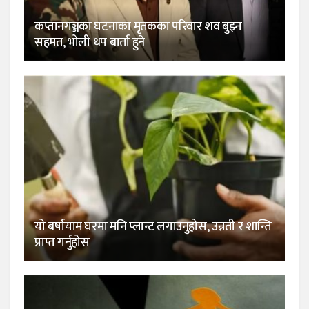
कप्तानगञ्जका घटनाका मृतकका परिवार शव बुझ्न
सहमत, भोली थप बार्ता हुने
यो बर्षायाम घरमा मनि प्लान्ट लगाउनुहोस, उन्नती र शान्ति
प्राप्त गर्नुहोस