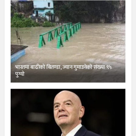
भारतमा बाढीको बितण्डा, ज्यान गुमाउनेको संख्या ९५
पुग्यो