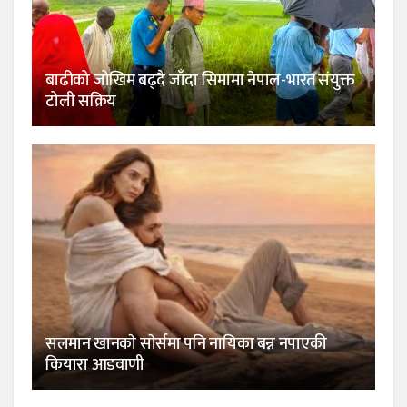
बाढीको जोखिम बढ्दै जाँदा सिमामा नेपाल-भारत संयुक्त
टोली सक्रिय
सलमान खानकाे साेर्समा पनि नायिका बन्न नपाएकी
कियारा आडवाणी