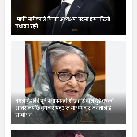
‘माफी मागेका’ले फिफा अध्यक्षमा पदमा इन्फान्टिनो
यथावत रहने
बंगलादेशकी पूर्व प्रधानमन्त्री शेख हसिनाले दुई वर्षको
अन्तरालपछि बुधबार भर्चुअल माध्यमबाट जनतालाई
सम्बोधन