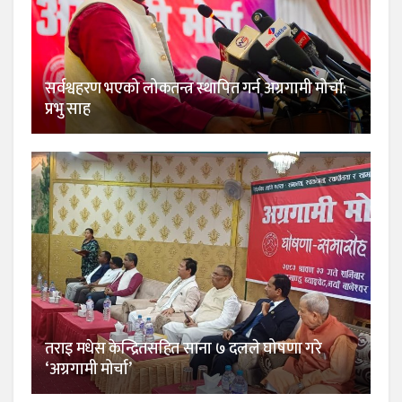
सर्वश्वहरण भएको लोकतन्त्र स्थापित गर्न अग्रगामी मोर्चा:
प्रभु साह
तराइ मधेस केन्द्रितसहित साना ७ दलले घोषणा गरे
‘अग्रगामी मोर्चा’