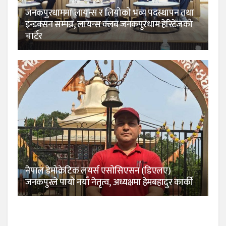
जनकपुरधाममा लायन्स र लियोको भव्य पदस्थापन तथा
इन्डक्सन सम्पन्न, लायन्स क्लब जनकपुरधाम हेरिटेजको
चार्टर
नेपाल डेमोक्रेटिक लयर्स एसोसिएसन (डिएलए)
जनकपुरले पायो नयाँ नेतृत्व, अध्यक्षमा हेमबहादुर कार्की