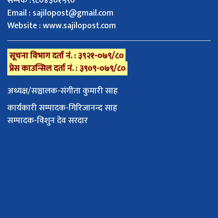
सम्पर्क :९८०४३०१५९०
Email :
sajilopost@gmail.com
Website : www.sajilopost.com
सूचना विभाग दर्ता नं. : ३९२१-०७९/८०
प्रेस काउन्सिल दर्ता नं. : ३९०९-०७९/८०
अध्यक्ष/सञ्चालक-संगीता कुमारी साह
कार्यकारी सम्पादक-गिरिजानन्द साह
सम्पादक-विशुन देव सरदार