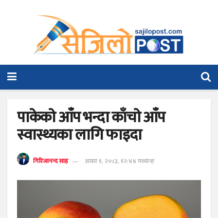
पाकेकाे आँप भन्दा काँचाे आँप
स्वास्थ्यका लागि फाइदा
गिरिजानन्द साह
असार १, २०८३, १२:४४ मध्यान्ह