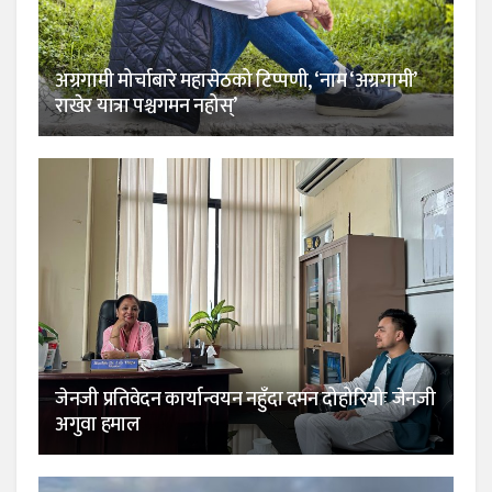
अग्रगामी मोर्चाबारे महासेठको टिप्पणी, ‘नाम ‘अग्रगामी’
राखेर यात्रा पश्चगमन नहोस्’
जेनजी प्रतिवेदन कार्यान्वयन नहुँदा दमन दोहोरियोः जेनजी
अगुवा हमाल