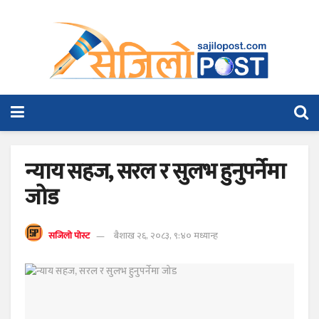
न्याय सहज, सरल र सुलभ हुनुपर्नेमा
जोड
सजिलो पोस्ट
बैशाख २६, २०८३, ९:४० मध्यान्ह