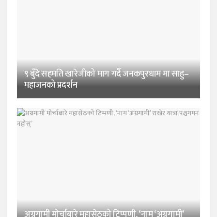
९ बुँदे सहमति खारेजीको माग गर्दै जनकपुरधाम मा साहु–
महाजनको प्रदर्शन
अग्रगामी मोर्चाबारे महासेठको टिप्पणी, ‘नाम ‘अग्रगामी’