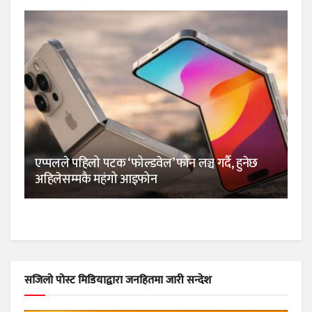
एप्पलले पहिलो पटक ‘फोल्डवेल’ फोन लञ्च गर्दै, हुनेछ
अहिलेसम्मकै महंगो आइफोन
सजिलो पोस्ट मिडियाद्वारा जनहितमा जारी सन्देश