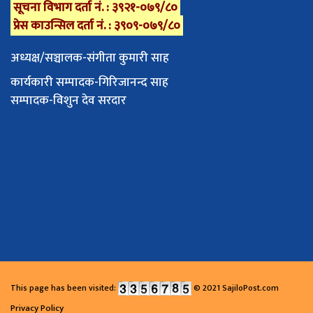
सूचना विभाग दर्ता नं. : ३९२१-०७९/८०
प्रेस काउन्सिल दर्ता नं. : ३९०९-०७९/८०
अध्यक्ष/सञ्चालक-संगीता कुमारी साह
कार्यकारी सम्पादक-गिरिजानन्द साह
सम्पादक-विशुन देव सरदार
This page has been visited:
© 2021 SajiloPost.com
Privacy Policy