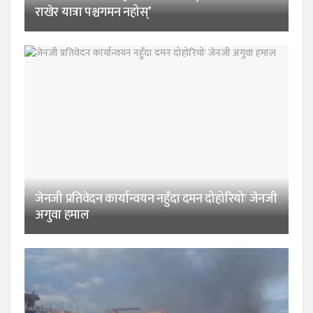
राखेर यात्रा पश्चगमन नहोस्’
जेनजी प्रतिवेदन कार्यान्वयन नहुँदा दमन दोहोरियोः जेनजी
अगुवा हमाल