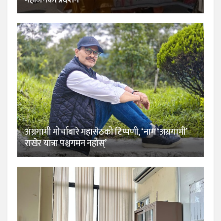
महाजनको प्रदर्शन
अग्रगामी मोर्चाबारे महासेठको टिप्पणी, ‘नाम ‘अग्रगामी’
राखेर यात्रा पश्चगमन नहोस्’