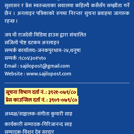
सुशासन र प्रेस स्वतन्त्रताका सवालमा कहिल्यै कसैसँग सम्झौता गर्ने
छैन । अनलाइन पत्रिकाको रुपमा निरन्तर सुचना प्रवाहमा जागरुक
रहन्छ ।
जय माँ राजदेवी मिडिया हाउस द्वारा संचालित
सजिलो पोष्ट डटकम अनलाइन
सम्पर्क कार्यालय:-जनकपुरधाम-२४,धनुषा
सम्पर्क :९८०४३०१५९०
Email :
sajilopost@gmail.com
Website : www.sajilopost.com
सूचना विभाग दर्ता नं. : ३९२१-०७९/८०
प्रेस काउन्सिल दर्ता नं. : ३९०९-०७९/८०
अध्यक्ष/सञ्चालक-संगीता कुमारी साह
कार्यकारी सम्पादक-गिरिजानन्द साह
सम्पादक-विशुन देव सरदार