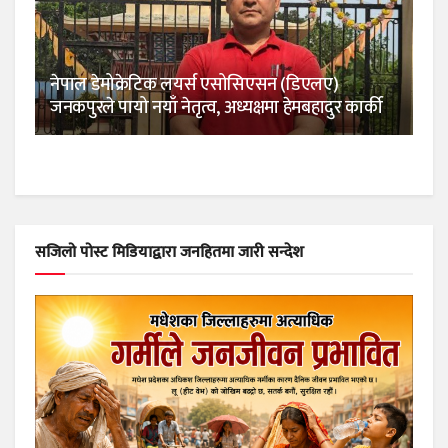
नेपाल डेमोक्रेटिक लयर्स एसोसिएसन (डिएलए)
जनकपुरले पायो नयाँ नेतृत्व, अध्यक्षमा हेमबहादुर कार्की
सजिलो पोस्ट मिडियाद्वारा जनहितमा जारी सन्देश