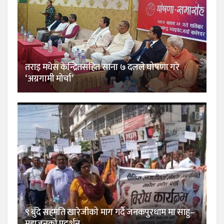
तराइ मधेस केन्द्रितसहित साना ७ दलले घोषणा गरे
‘अग्रगामी मोर्चा’
९ बुँदे सहमति खारेजीको माग गर्दै जनकपुरधाम मा साहु–