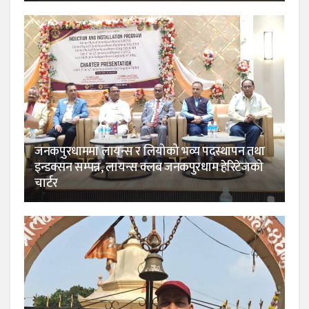
जनकपुरधाममा लायन्स र लियोको भव्य पदस्थापन तथा
इन्डक्सन सम्पन्न, लायन्स क्लब जनकपुरधाम हेरिटेजको
चार्टर