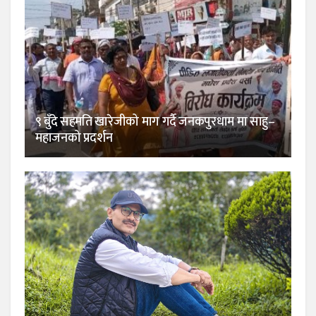
९ बुँदे सहमति खारेजीको माग गर्दै जनकपुरधाम मा साहु–
महाजनको प्रदर्शन