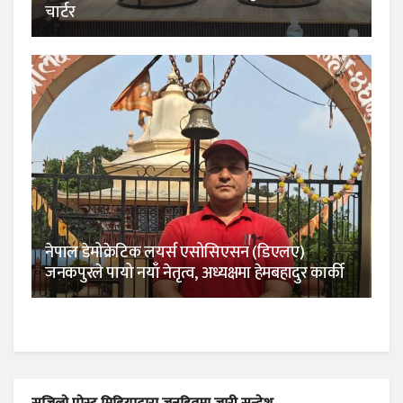
चार्टर
नेपाल डेमोक्रेटिक लयर्स एसोसिएसन (डिएलए)
जनकपुरले पायो नयाँ नेतृत्व, अध्यक्षमा हेमबहादुर कार्की