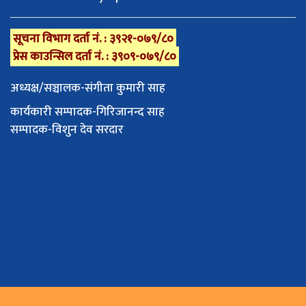
सूचना विभाग दर्ता नं. : ३९२१-०७९/८०
प्रेस काउन्सिल दर्ता नं. : ३९०९-०७९/८०
अध्यक्ष/सञ्चालक-संगीता कुमारी साह
कार्यकारी सम्पादक-गिरिजानन्द साह
सम्पादक-विशुन देव सरदार