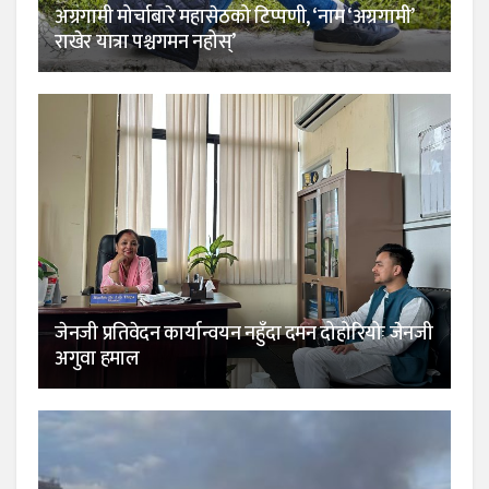
अग्रगामी मोर्चाबारे महासेठको टिप्पणी, ‘नाम ‘अग्रगामी’
राखेर यात्रा पश्चगमन नहोस्’
जेनजी प्रतिवेदन कार्यान्वयन नहुँदा दमन दोहोरियोः जेनजी
अगुवा हमाल