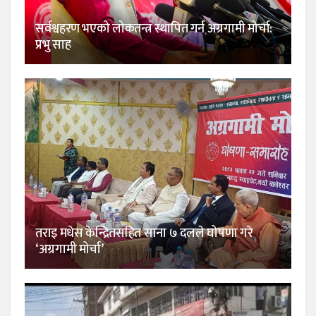
सर्वश्वहरण भएको लोकतन्त्र स्थापित गर्न अग्रगामी मोर्चा:
प्रभु साह
तराइ मधेस केन्द्रितसहित साना ७ दलले घोषणा गरे
‘अग्रगामी मोर्चा’