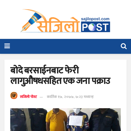
बोदे बरसाईनबाट फेरी
लागुऔषधसहित एक जना पक्राउ
सजिलो पोस्ट
कार्तिक १७, २०७७, ७:२३ मध्यान्ह