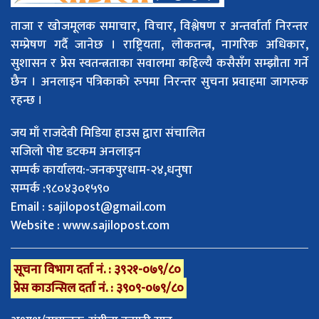
ताजा र खोजमूलक समाचार, विचार, विश्लेषण र अन्तर्वार्ता निरन्तर
सम्प्रेषण गर्दै जानेछ । राष्ट्रियता, लोकतन्त्र, नागरिक अधिकार,
सुशासन र प्रेस स्वतन्त्रताका सवालमा कहिल्यै कसैसँग सम्झौता गर्ने
छैन । अनलाइन पत्रिकाको रुपमा निरन्तर सुचना प्रवाहमा जागरुक
रहन्छ ।
जय माँ राजदेवी मिडिया हाउस द्वारा संचालित
सजिलो पोष्ट डटकम अनलाइन
सम्पर्क कार्यालय:-जनकपुरधाम-२४,धनुषा
सम्पर्क :९८०४३०१५९०
Email :
sajilopost@gmail.com
Website : www.sajilopost.com
सूचना विभाग दर्ता नं. : ३९२१-०७९/८०
प्रेस काउन्सिल दर्ता नं. : ३९०९-०७९/८०