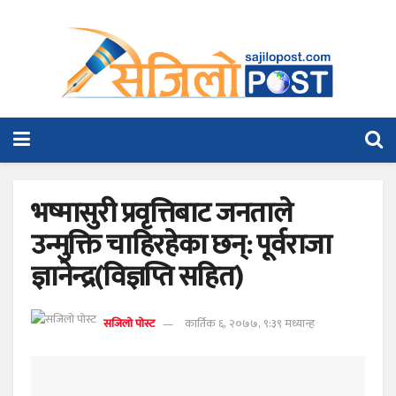
भष्मासुरी प्रवृत्तिबाट जनताले
उन्मुक्ति चाहिरहेका छन्: पूर्वराजा
ज्ञानेन्द्र(विज्ञप्ति सहित)
सजिलो पोस्ट
कार्तिक ६, २०७७, ९:३९ मध्यान्ह