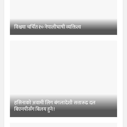
विश्वमा चर्चित १० नेपालीभाषी व्यक्तित्व
हसिनाको अवामी लिग बंगलादेशी सत्तारूढ दल
बिएनपीसँग बिलय हुने !