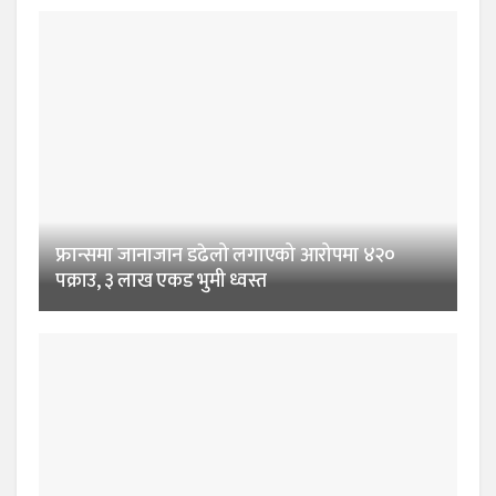
फ्रान्समा जानाजान डढेलो लगाएको आरोपमा ४२०
पक्राउ, ३ लाख एकड भुमी ध्वस्त