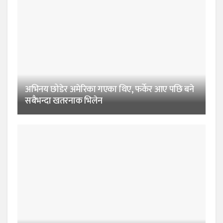
अभिनय छोडेर अमेरिका गएका थिए, फर्केर आए पछि बने
सबैभन्दा खतरनाक भिलेन