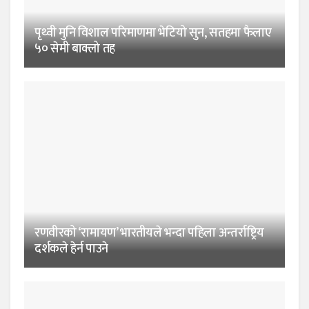
पृथ्वी मुनि विशाल परिमाणमा भेटियो सुन, सतहमा फैलाए
५० सेमी बाक्लो तह
रणवीरको ‘रामायण’ भारतीयले भन्दा पहिला अन्तर्राष्ट्रिय
दर्शकले हेर्न पाउने