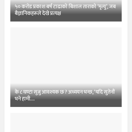
५० करोड प्रकाश बर्ष टाढाको बिशाल ताराको ‘मृत्यु’, जब
बैज्ञानिकहरूले देखे प्रत्यक्ष
के ८ घण्टा सुत्नु आवश्यक छ ? अध्ययन भन्छ, ‘यदि सुतेनौं
भने हामी….