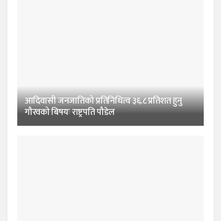
आदिवासी जनजातिको प्रतिनिधित्व ३६.८ प्रतिशत हुनु
गौरवको बिषयः राष्ट्रपति पौडेल