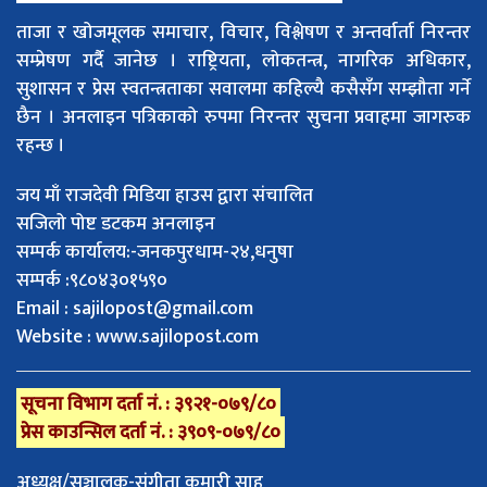
ताजा र खोजमूलक समाचार, विचार, विश्लेषण र अन्तर्वार्ता निरन्तर
सम्प्रेषण गर्दै जानेछ । राष्ट्रियता, लोकतन्त्र, नागरिक अधिकार,
सुशासन र प्रेस स्वतन्त्रताका सवालमा कहिल्यै कसैसँग सम्झौता गर्ने
छैन । अनलाइन पत्रिकाको रुपमा निरन्तर सुचना प्रवाहमा जागरुक
रहन्छ ।
जय माँ राजदेवी मिडिया हाउस द्वारा संचालित
सजिलो पोष्ट डटकम अनलाइन
सम्पर्क कार्यालय:-जनकपुरधाम-२४,धनुषा
सम्पर्क :९८०४३०१५९०
Email :
sajilopost@gmail.com
Website : www.sajilopost.com
सूचना विभाग दर्ता नं. : ३९२१-०७९/८०
प्रेस काउन्सिल दर्ता नं. : ३९०९-०७९/८०
अध्यक्ष/सञ्चालक-संगीता कुमारी साह