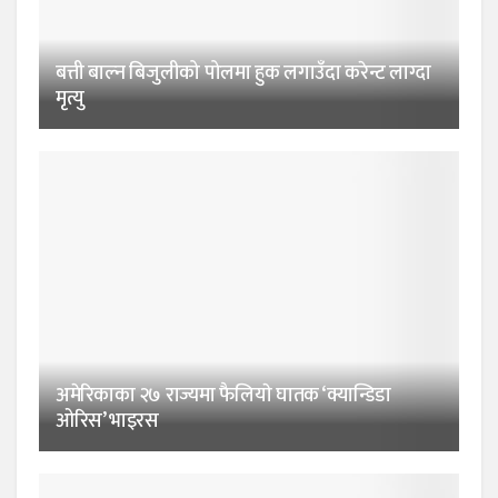
बत्ती बाल्न बिजुलीको पोलमा हुक लगाउँदा करेन्ट लाग्दा
मृत्यु
अमेरिकाका २७ राज्यमा फैलियाे घातक ‘क्यान्डिडा
ओरिस’ भाइरस