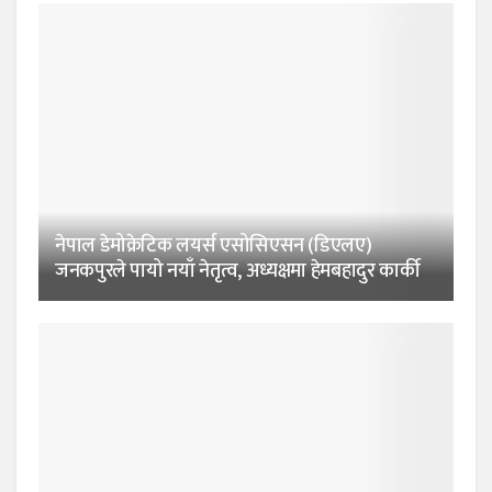
नेपाल डेमोक्रेटिक लयर्स एसोसिएसन (डिएलए)
जनकपुरले पायो नयाँ नेतृत्व, अध्यक्षमा हेमबहादुर कार्की