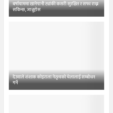
बर्षायाममा खानेपानी ट्यांकी कसरी सुरक्षित र सफा राख्न
सकिन्छ, जान्नुहोस
देउवाले शंशाक कोइराला नेतृत्वको भेलालाई सम्बोधन
गर्ने