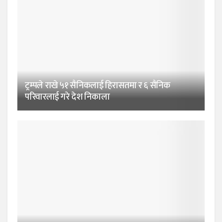
ट्रम्पले राखे ५१ सैनिकलाई हिरासतमा र ६ सैनिक
परिवारलाई गरे देश निकाला