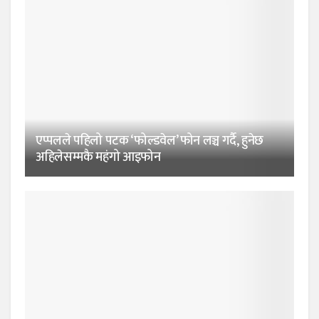
एप्पलले पहिलो पटक ‘फोल्डवेल’ फोन लञ्च गर्दै, हुनेछ
अहिलेसम्मकै महंगो आइफोन