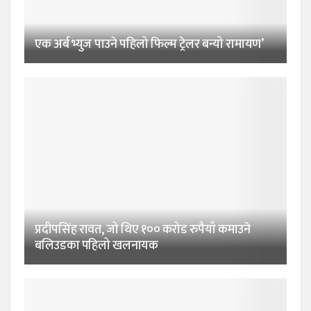
एक अर्ब भ्युज पाउने पहिलो फिल्म ट्रेलर बन्यो रामायण’
प्रदीपसिंह रावत, जो थिए १०० करोड रुपैयाँ कमाउने
बलिउडका पहिलो खलनायक