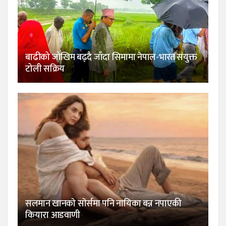
बाढीको जोखिम बढ्दै जाँदा सिमामा नेपाल-भारत संयुक्त
टोली सक्रिय
सलमान खानकाे साेर्समा पनि नायिका बन्न नपाएकी
कियारा आडवाणी