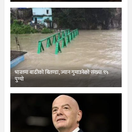
भारतमा बाढीको बितण्डा, ज्यान गुमाउनेको संख्या ९५
पुग्यो