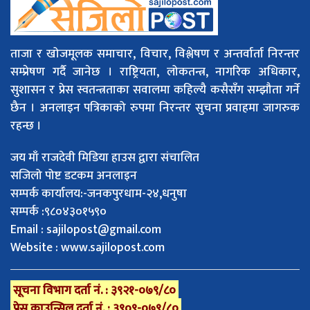
ताजा र खोजमूलक समाचार, विचार, विश्लेषण र अन्तर्वार्ता निरन्तर
सम्प्रेषण गर्दै जानेछ । राष्ट्रियता, लोकतन्त्र, नागरिक अधिकार,
सुशासन र प्रेस स्वतन्त्रताका सवालमा कहिल्यै कसैसँग सम्झौता गर्ने
छैन । अनलाइन पत्रिकाको रुपमा निरन्तर सुचना प्रवाहमा जागरुक
रहन्छ ।
जय माँ राजदेवी मिडिया हाउस द्वारा संचालित
सजिलो पोष्ट डटकम अनलाइन
सम्पर्क कार्यालय:-जनकपुरधाम-२४,धनुषा
सम्पर्क :९८०४३०१५९०
Email :
sajilopost@gmail.com
Website : www.sajilopost.com
सूचना विभाग दर्ता नं. : ३९२१-०७९/८०
प्रेस काउन्सिल दर्ता नं. : ३९०९-०७९/८०