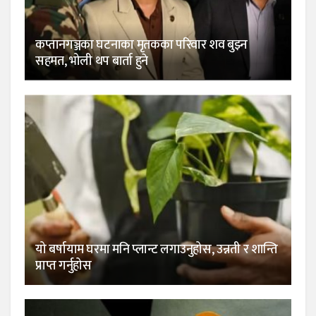
कप्तानगञ्जका घटनाका मृतकका परिवार शव बुझ्न
सहमत, भोली थप बार्ता हुने
यो बर्षायाम घरमा मनि प्लान्ट लगाउनुहोस, उन्नती र शान्ति
प्राप्त गर्नुहोस