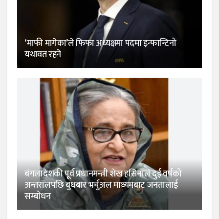
‘माफी मागेका’ले फिफा अध्यक्षमा पदमा इन्फान्टिनो
यथावत रहने
बंगलादेशकी पूर्व प्रधानमन्त्री शेख हसिनाले दुई वर्षको
अन्तरालपछि बुधबार भर्चुअल माध्यमबाट जनतालाई
सम्बोधन