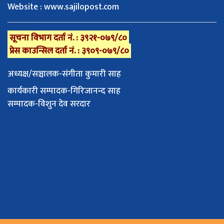
Website : www.sajilopost.com
सूचना विभाग दर्ता नं. : ३९२१-०७९/८०
प्रेस काउन्सिल दर्ता नं. : ३९०९-०७९/८०
अध्यक्ष/सञ्चालक-संगीता कुमारी साह
कार्यकारी सम्पादक-गिरिजानन्द साह
सम्पादक-विशुन देव सरदार