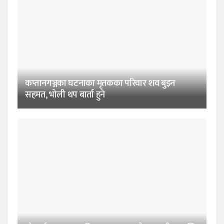
कप्तानगञ्जका घटनाका मृतकका परिवार शव बुझ्न
सहमत, भोली थप बार्ता हुने