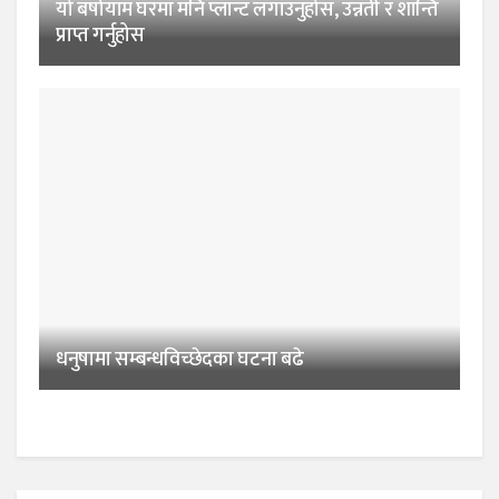
यो बर्षायाम घरमा मनि प्लान्ट लगाउनुहोस, उन्नती र शान्ति
प्राप्त गर्नुहोस
धनुषामा सम्बन्धविच्छेदका घटना बढे