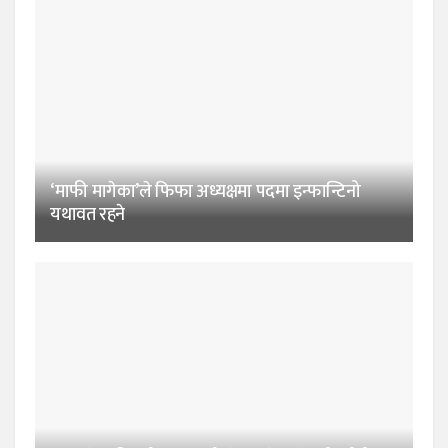
‘माफी मागेका’ले फिफा अध्यक्षमा पदमा इन्फान्टिनो
यथावत रहने