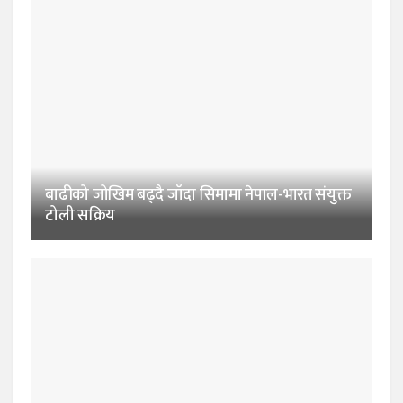
बाढीको जोखिम बढ्दै जाँदा सिमामा नेपाल-भारत संयुक्त
टोली सक्रिय