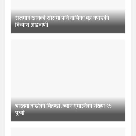
सलमान खानकाे साेर्समा पनि नायिका बन्न नपाएकी
कियारा आडवाणी
भारतमा बाढीको बितण्डा, ज्यान गुमाउनेको संख्या ९५
पुग्यो