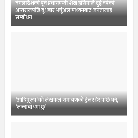
बंगलादेशकी पूर्व प्रधानमन्त्री शेख हसिनाले दुई वर्षको
अन्तरालपछि बुधबार भर्चुअल माध्यमबाट जनतालाई
सम्बोधन
‘आदिपुरूष’ को लेखकले रामायणको ट्रेलर हेरे पछि भने,
‘लज्जाबोधमा छु’