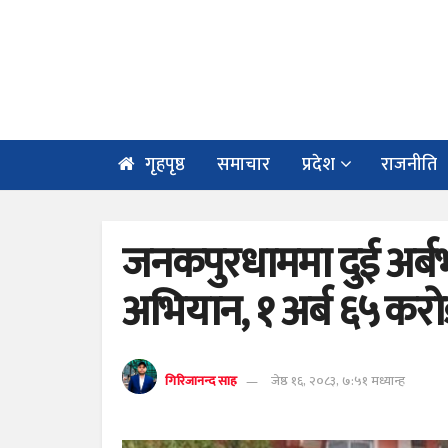
गृहपृष्ठ
समाचार
प्रदेश
राजनीति
जनकपुरधाममा दुई अर्बभ
अभियान, १ अर्ब ६५ करोड
गिरिजानन्द साह
जेष्ठ १६, २०८३, ७:५१ मध्यान्ह