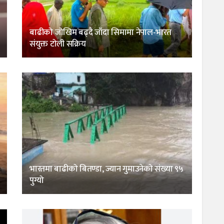
बाढीको जोखिम बढ्दै जाँदा सिमामा नेपाल-भारत
संयुक्त टोली सक्रिय
भारतमा बाढीको बितण्डा, ज्यान गुमाउनेको संख्या ९५
पुग्यो