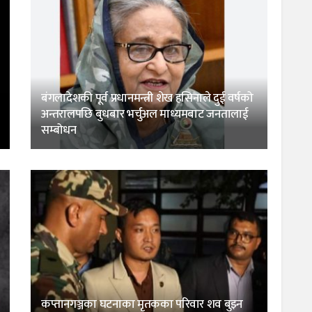
बंगलादेशकी पूर्व प्रधानमन्त्री शेख हसिनाले दुई वर्षको
अन्तरालपछि बुधबार भर्चुअल माध्यमबाट जनतालाई
सम्बोधन
कप्तानगञ्जका घटनाका मृतकका परिवार शव बुझ्न