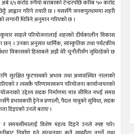
र्ब ६५ करोड रुपैयाँ बराबरको टेन्डरपछि करिब ५० करोड
ि छिट्टै आह्वान गरिने तयारी छ । यससँगै जनकपुरधाममा शहरी
ढीको लगानी भित्रिने अनुमान गरिएको छ ।
कुमार साहले परियोजनालाई शहरको दीर्घकालीन विकास
ेका छन् । उनका अनुसार धार्मिक, सांस्कृतिक तथा पर्यटकीय
 पूर्वाधार विकासको हिसाबले अझै धेरै चुनौतीसँग जुधिरहेको छ
ा लागि सुरक्षित फुटपाथको अभाव तथा अव्यवस्थित नालाको
ल गरिएको र त्यसकै परिणामस्वरूप परियोजना कार्यान्वयनको
ोजनाको उद्देश्य सडक निर्माणमा मात्र सीमित नभई समग्र
गै प्रभावकारी ड्रेनेज प्रणाली, पैदल यात्रुको सुविधा, सडक
मिकता दिइएको उनले बताए ।
तर र समयसीमालाई विशेष महत्व दिइने उनले स्पष्ट पारे।
लगानीबाट निर्माण हुने संरचनामा कुनै सम्झौता नगर्ने तथा