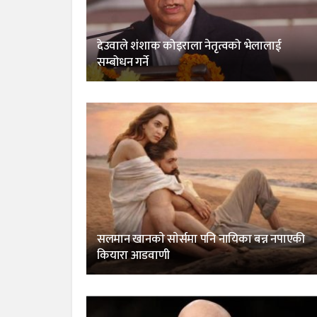
देउवाले शंशाक कोइराला नेतृत्वको भेलालाई
सम्बोधन गर्ने
सलमान खानकाे साेर्समा पनि नायिका बन्न नपाएकी
कियारा आडवाणी