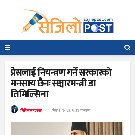
प्रेसलाई नियन्त्रण गर्ने सरकारको
मनसाय छैनः सञ्चारमन्त्री डा
तिमिल्सिना
गिरिजानन्द साह
जेष्ठ ६, २०८३, ५:३२ मध्यान्ह