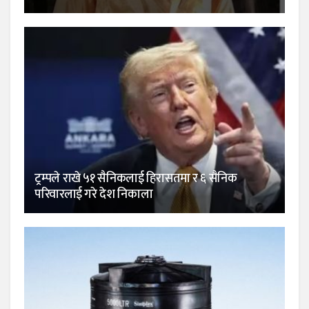
ट्रम्पले राखे ५१ सैनिकलाई हिरासतमा र ६ सैनिक
परिवारलाई गरे देश निकाला