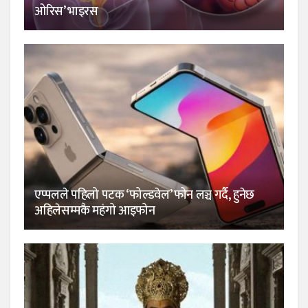
ओरिस’ भाइरस
एप्पलले पहिलो पटक ‘फोल्डवेल’ फोन लञ्च गर्दै, हुनेछ
अहिलेसम्मकै महंगो आइफोन