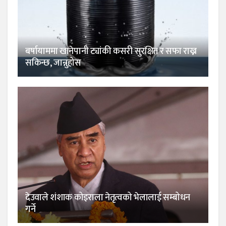
बर्षायाममा खानेपानी ट्यांकी कसरी सुरक्षित र सफा राख्न
सकिन्छ, जान्नुहोस
देउवाले शंशाक कोइराला नेतृत्वको भेलालाई सम्बोधन
गर्ने