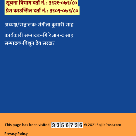
सूचना विभाग दर्ता नं. : ३९२१-०७९/८०
प्रेस काउन्सिल दर्ता नं. : ३९०९-०७९/८०
अध्यक्ष/सञ्चालक-संगीता कुमारी साह
कार्यकारी सम्पादक-गिरिजानन्द साह
सम्पादक-विशुन देव सरदार
This page has been visited:
© 2021 SajiloPost.com
Privacy Policy