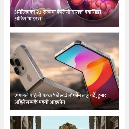
अमेरिकाका २७ राज्यमा फैलियाे घातक ‘क्यान्डिडा
ओरिस’ भाइरस
एप्पलले पहिलो पटक ‘फोल्डवेल’ फोन लञ्च गर्दै, हुनेछ
अहिलेसम्मकै महंगो आइफोन