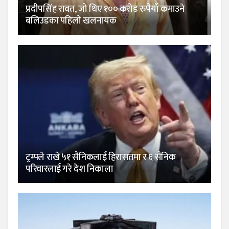
प्रदीपसिंह रावत, जो थिए १०० करोड रुपैयाँ कमाउने
बलिउडका पहिलो खलनायक
ट्रम्पले राखे ५१ सैनिकलाई हिरासतमा र ६ सैनिक
परिवारलाई गरे देश निकाला