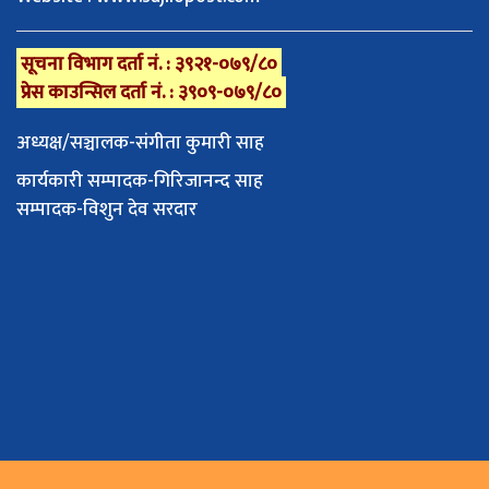
सूचना विभाग दर्ता नं. : ३९२१-०७९/८०
प्रेस काउन्सिल दर्ता नं. : ३९०९-०७९/८०
अध्यक्ष/सञ्चालक-संगीता कुमारी साह
कार्यकारी सम्पादक-गिरिजानन्द साह
सम्पादक-विशुन देव सरदार