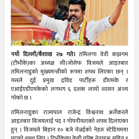
नयाँ दिल्ली/बैशाख २७ गते।
तमिलगा वेत्री कझगम
(टीभीके)का अध्यक्ष सी।जोसेफ विजयले आइतबार
तमिलनाडुको मुख्यमन्त्रीको रूपमा शपथ लिएका छन् ।
यसले दुई प्रमुख द्रविड पार्टीहरू डीएमके र
एआईएडीएमकेको लगभग ६ दशक लामो शासन अन्त्य
गरेको छ ।
तमिलनाडुका राज्यपाल राजेन्द्र विश्वनाथ अर्लेकरले
आइतबार विजयलाई पद र गोपनीयताको शपथ दिलाएका
हुन् । विजयले बिहान १० बजे चेन्नईको नेहरु स्टेडियममा
पदको शपथ लिए । टिभीकेका केही वरिष्ठ नेताहरू सहित ९