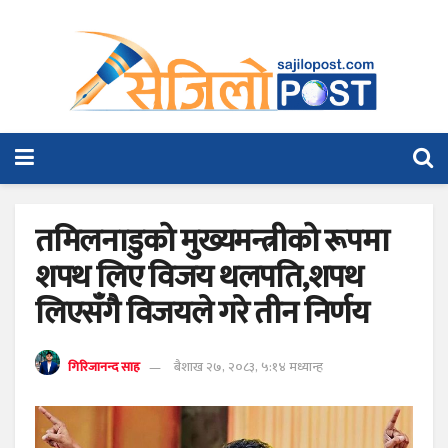
तमिलनाडुको मुख्यमन्त्रीको रूपमा
शपथ लिए विजय थलपति,शपथ
लिएसँगै विजयले गरे तीन निर्णय
गिरिजानन्द साह
बैशाख २७, २०८३, ५:१४ मध्यान्ह