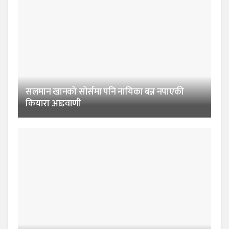
सलमान खानकाे साेर्समा पनि नायिका बन्न नपाएकी
कियारा आडवाणी