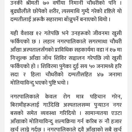
उनकी श्रीमती ७० वर्षीया निमानी चौधरीको पनि ।
बुढ्यौलीले छोपेको शरीर, त्यसमाथि गुम्दै गरेको दृष्टिले यो
दम्पतीलाई अरूकै सहारामा बाँच्नुपर्ने बनाएको थियो ।
यही वैशाख १२ गतेपछि भने उनहरूको जीवनमा खुसी
फर्किएको छ । लहान नगरपालिकाले सगरमाथा चौधरी
आँखा अस्पतालसँगको प्राविधिक सहकार्यमा वडा नं १७ मा
निःशुल्क आँखा जाँच शिविर सञ्चालन गरेपछि त्यो खुसी
फर्किएको हो । शिविरमा पुगेका दुई सय ५० जनामध्ये हरि
सदा र हिला चौधरीको दम्पतीसहित ४७ जनामा
मोतियाविन्दु भएको पुष्टि भयो ।
नगरपालिकाले केवल रोग मात्र पहिचान गरेन,
बिरामीहरूलाई गाउँदेखि अस्पतालसम्म पुर्‍याउन नगर
बसको समेत व्यवस्था गरिदियो । सामान्यतया एउटा
आँखाको मोतियाविन्दु शल्यक्रिया गर्न करिब रु नौ हजार
खर्च लाग्ने गर्दछ । नगरपालिकाले दुवै आँखाको सबै खर्च