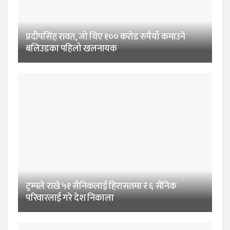
प्रदीपसिंह रावत, जो थिए १०० करोड रुपैयाँ कमाउने
बलिउडका पहिलो खलनायक
ट्रम्पले राखे ५१ सैनिकलाई हिरासतमा र ६ सैनिक
परिवारलाई गरे देश निकाला