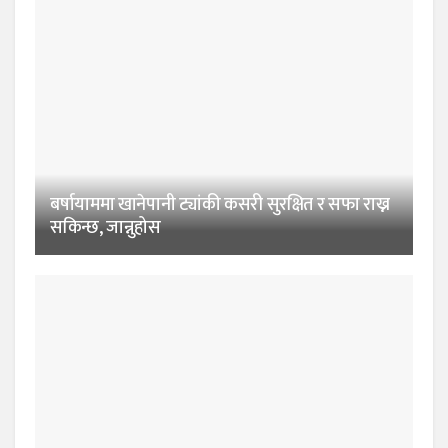
बर्षायाममा खानेपानी ट्यांकी कसरी सुरक्षित र सफा राख्न
सकिन्छ, जान्नुहोस