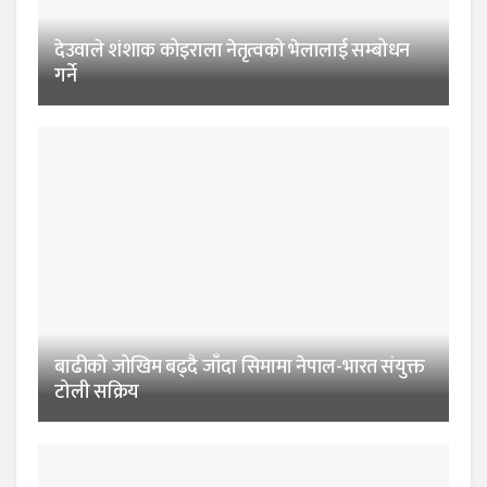
देउवाले शंशाक कोइराला नेतृत्वको भेलालाई सम्बोधन
गर्ने
बाढीको जोखिम बढ्दै जाँदा सिमामा नेपाल-भारत संयुक्त
टोली सक्रिय