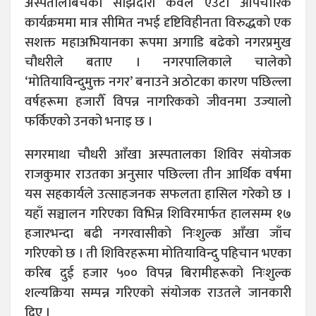
अस्पतालबिचको साझेदारी केवल एउटा औपचारिक
कार्यक्रममा मात्र सीमित नभई दृष्टिविहीनता विरुद्धको एक
सशक्त महाअभियानका रूपमा अगाडि बढेको नगरप्रमुख
चौधरीले बताए । नगरपालिकाले चालेको
‘मोतियाविन्दुमुक्त नगर’ बनाउने अठोटका कारण पछिल्ला
वर्षहरूमा हजारौँ विपन्न नागरिकको जीवनमा उज्यालो
फर्किएको उनको भनाइ छ ।
सगरमाथा चौधरी आँखा अस्पतालका शिविर संयोजक
राजकुमार राउतका अनुसार पछिल्ला तीन आर्थिक वर्षमा
यस सहकार्यले उत्साहजनक सफलता हासिल गरेको छ ।
यहाँ सञ्चालन गरिएका विभिन्न शिविरमार्फत हालसम्म १७
हजारभन्दा बढी नगरवासीको निःशुल्क आँखा जाँच
गरिएको छ । ती शिविरहरूमा मोतियाविन्दु पहिचान भएका
करिब दुई हजार ५०० विपन्न बिरामीहरूको निःशुल्क
शल्यक्रिया सम्पन्न गरिएको संयोजक राउतले जानकारी
दिए ।