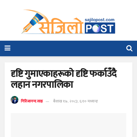
दृष्टि गुमाएकाहरूको दृष्टि फर्काउँदै
लहान नगरपालिका
गिरिजानन्द साह
बैशाख १७, २०८३, ६:१० मध्यान्ह