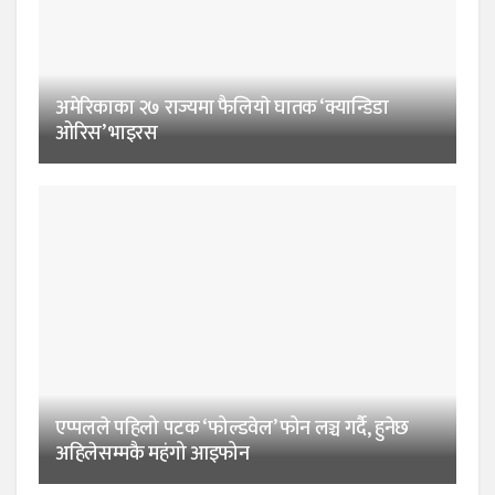
अमेरिकाका २७ राज्यमा फैलियाे घातक ‘क्यान्डिडा
ओरिस’ भाइरस
एप्पलले पहिलो पटक ‘फोल्डवेल’ फोन लञ्च गर्दै, हुनेछ
अहिलेसम्मकै महंगो आइफोन