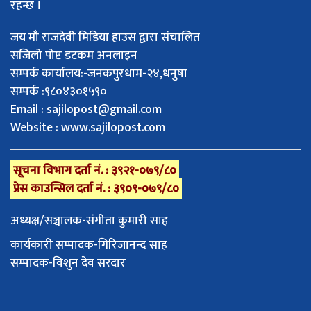
रहन्छ ।
जय माँ राजदेवी मिडिया हाउस द्वारा संचालित
सजिलो पोष्ट डटकम अनलाइन
सम्पर्क कार्यालय:-जनकपुरधाम-२४,धनुषा
सम्पर्क :९८०४३०१५९०
Email :
sajilopost@gmail.com
Website : www.sajilopost.com
सूचना विभाग दर्ता नं. : ३९२१-०७९/८०
प्रेस काउन्सिल दर्ता नं. : ३९०९-०७९/८०
अध्यक्ष/सञ्चालक-संगीता कुमारी साह
कार्यकारी सम्पादक-गिरिजानन्द साह
सम्पादक-विशुन देव सरदार