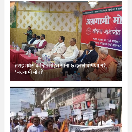
तराइ मधेस केन्द्रितसहित साना ७ दलले घोषणा गरे
‘अग्रगामी मोर्चा’