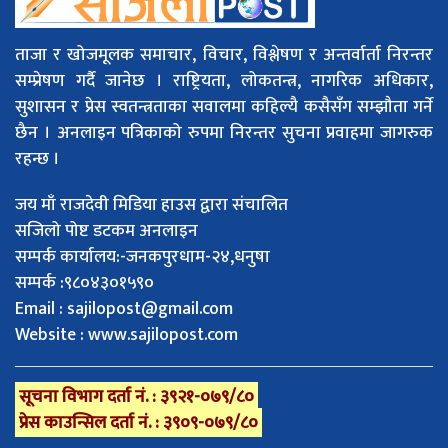
ताजा र खोजमूलक समाचार, विचार, विश्लेषण र अन्तर्वार्ता निरन्तर
सम्प्रेषण गर्दै जानेछ । राष्ट्रियता, लोकतन्त्र, नागरिक अधिकार,
सुशासन र प्रेस स्वतन्त्रताका सवालमा कहिल्यै कसैसँग सम्झौता गर्ने
छैन । अनलाइन पत्रिकाको रुपमा निरन्तर सुचना प्रवाहमा जागरुक
रहन्छ ।
जय माँ राजदेवी मिडिया हाउस द्वारा संचालित
सजिलो पोष्ट डटकम अनलाइन
सम्पर्क कार्यालय:-जनकपुरधाम-२४,धनुषा
सम्पर्क :९८०४३०१५९०
Email :
sajilopost@gmail.com
Website : www.sajilopost.com
सूचना विभाग दर्ता नं. : ३९२१-०७९/८०
प्रेस काउन्सिल दर्ता नं. : ३९०९-०७९/८०