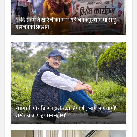
९ बुँदे सहमति खारेजीको माग गर्दै जनकपुरधाम मा साहु–
महाजनको प्रदर्शन
अग्रगामी मोर्चाबारे महासेठको टिप्पणी, ‘नाम ‘अग्रगामी’
राखेर यात्रा पश्चगमन नहोस्’