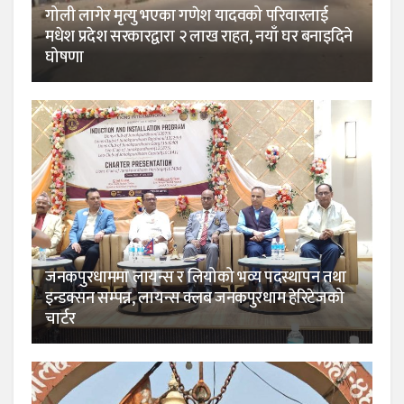
गोली लागेर मृत्यु भएका गणेश यादवको परिवारलाई
मधेश प्रदेश सरकारद्वारा २ लाख राहत, नयाँ घर बनाइदिने
घोषणा
जनकपुरधाममा लायन्स र लियोको भव्य पदस्थापन तथा
इन्डक्सन सम्पन्न, लायन्स क्लब जनकपुरधाम हेरिटेजको
चार्टर