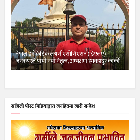
नेपाल डेमोक्रेटिक लयर्स एसोसिएसन (डिएलए)
जनकपुरले पायो नयाँ नेतृत्व, अध्यक्षमा हेमबहादुर कार्की
सजिलो पोस्ट मिडियाद्वारा जनहितमा जारी सन्देश