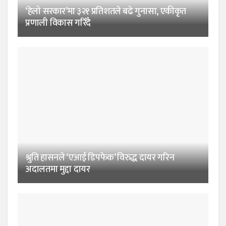
‘हेलो सरकार’मा ३२१ प्रतिशतले बढे गुनासा, एकीकृत
प्रणाली विकास गरिँदै
श्रुति हासनले ‘एआई डिपफेक’ विरुद्ध दायर गरिन
अदालतमा मुद्दा दायर