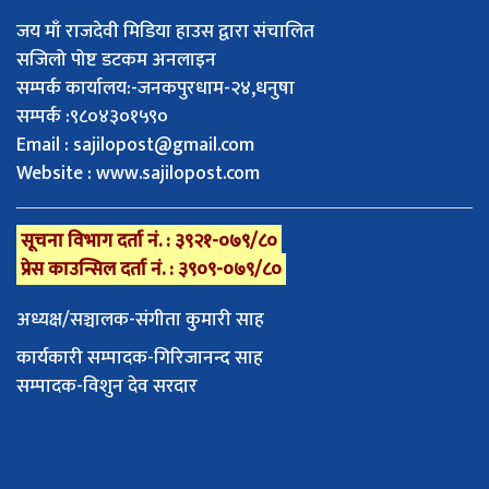
जय माँ राजदेवी मिडिया हाउस द्वारा संचालित
सजिलो पोष्ट डटकम अनलाइन
सम्पर्क कार्यालय:-जनकपुरधाम-२४,धनुषा
सम्पर्क :९८०४३०१५९०
Email :
sajilopost@gmail.com
Website : www.sajilopost.com
सूचना विभाग दर्ता नं. : ३९२१-०७९/८०
प्रेस काउन्सिल दर्ता नं. : ३९०९-०७९/८०
अध्यक्ष/सञ्चालक-संगीता कुमारी साह
कार्यकारी सम्पादक-गिरिजानन्द साह
सम्पादक-विशुन देव सरदार