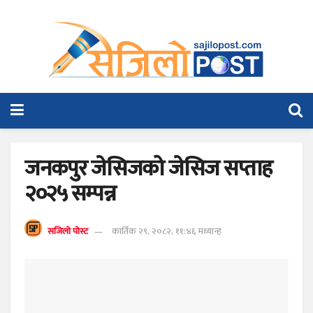
जनकपुर जेसिजको जेसिज सप्ताह
२०२५ सम्पन्न
सजिलो पोस्ट
कार्तिक २९, २०८२, ११:४६ मध्यान्ह