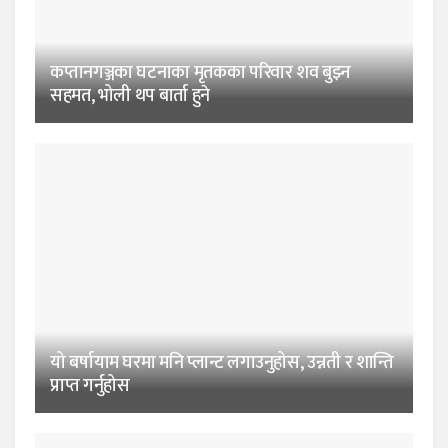
कप्तानगञ्जका घटनाका मृतकका परिवार शव बुझ्न
सहमत, भोली थप बार्ता हुने
यो बर्षायाम घरमा मनि प्लान्ट लगाउनुहोस, उन्नती र शान्ति
प्राप्त गर्नुहोस