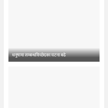
धनुषामा सम्बन्धविच्छेदका घटना बढे