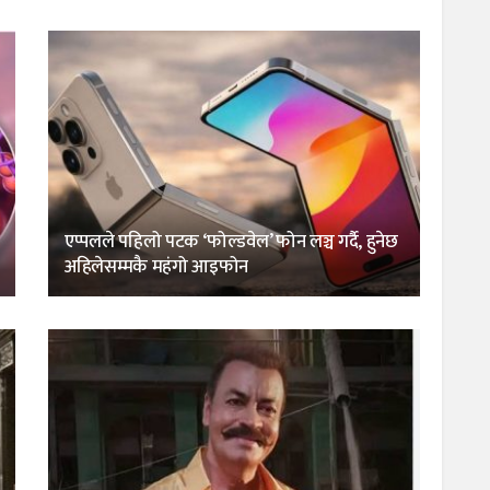
एप्पलले पहिलो पटक ‘फोल्डवेल’ फोन लञ्च गर्दै, हुनेछ
अहिलेसम्मकै महंगो आइफोन