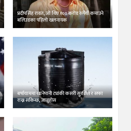
प्रदीपसिंह रावत, जो थिए १०० करोड रुपैयाँ कमाउने
बलिउडका पहिलो खलनायक
बर्षायाममा खानेपानी ट्यांकी कसरी सुरक्षित र सफा
राख्न सकिन्छ, जान्नुहोस