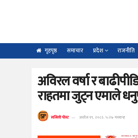
गृहपृष्ठ
समाचार
प्रदेश
राजनीति
अविरल वर्षा र बाढीपीड
राहतमा जुट्न एमाले धन
सजिलो पोस्ट
अशोज १९, २०८२, ५:२७ मध्यान्ह