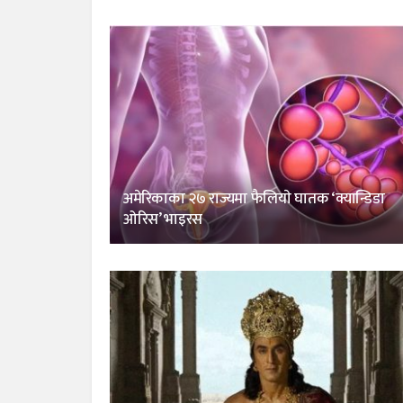
अमेरिकाका २७ राज्यमा फैलियाे घातक ‘क्यान्डिडा
ओरिस’ भाइरस