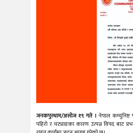
जनकपुरधाम/असोज १९ गते ।
नेपाल कम्युनिष्ट 
पहिरो र चट्याङका कारण उत्पन्न विपद बाट प्
राहत कार्यमा जुट्न आग्रह गरेको छ।