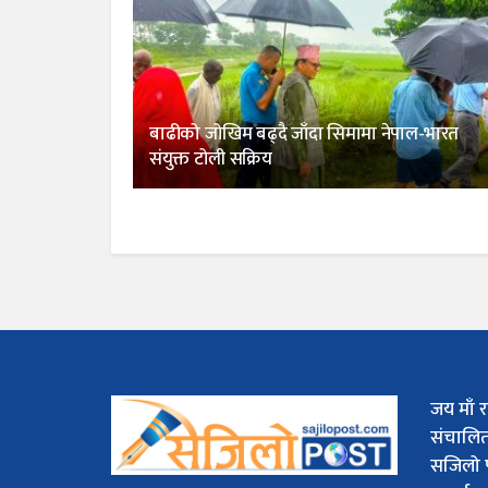
बाढीको जोखिम बढ्दै जाँदा सिमामा नेपाल-भारत
संयुक्त टोली सक्रिय
जय माँ र
संचालि
सजिलो 