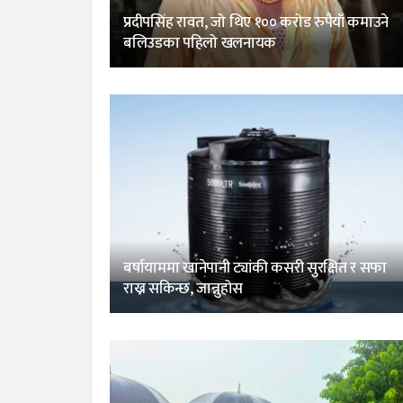
प्रदीपसिंह रावत, जो थिए १०० करोड रुपैयाँ कमाउने
बलिउडका पहिलो खलनायक
बर्षायाममा खानेपानी ट्यांकी कसरी सुरक्षित र सफा
राख्न सकिन्छ, जान्नुहोस