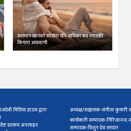
सलमान खानकाे साेर्समा पनि नायिका बन्न नपाएकी
कियारा आडवाणी
ाजदेवी मिडिया हाउस द्वारा
अध्यक्ष/सञ्चालक-संगीता कुमारी 
त
कार्यकारी सम्पादक-गिरिजानन्द 
पोष्ट डटकम अनलाइन
सम्पादक-विशुन देव सरदार