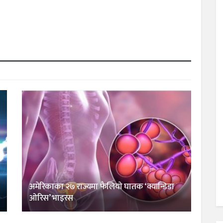
अमेरिकाका २७ राज्यमा फैलियाे घातक ‘क्यान्डिडा
ओरिस’ भाइरस