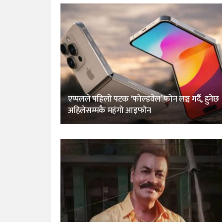
एप्पलले पहिलो पटक ‘फोल्डवेल’ फोन लञ्च गर्दै, हुनेछ
अहिलेसम्मकै महंगो आइफोन