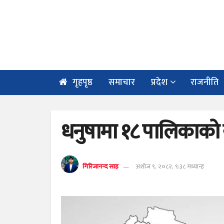
गृहपृष्ठ
समाचार
प्रदेश
राजनीति
धनुषामा १८ पालिकाको
गिरिजानन्द साह
अशोज ९, २०८२, ९:३८ मध्यान्ह