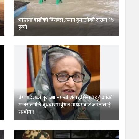
भारतमा बाढीको बितण्डा, ज्यान गुमाउनेको संख्या ९५
पुग्यो
बंगलादेशकी पूर्व प्रधानमन्त्री शेख हसिनाले दुई वर्षको
अन्तरालपछि बुधबार भर्चुअल माध्यमबाट जनतालाई
सम्बोधन