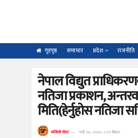
गृहपृष्ठ
समाचार
प्रदेश
राजनीति
नेपाल विद्युत प्राधिक
नतिजा प्रकाशन, अन्तरव
मिति(हेर्नुहोस नतिजा स
सजिलो पोस्ट
भदौ २७, २०७८, ८:०२ बिहान