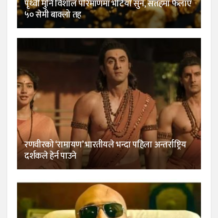
पृथ्वी मुनि विशाल परिमाणमा भेटियो सुन, सतहमा फैलाए
५० सेमी बाक्लो तह
रणवीरको ‘रामायण’ भारतीयले भन्दा पहिला अन्तर्राष्ट्रिय
दर्शकले हेर्न पाउने