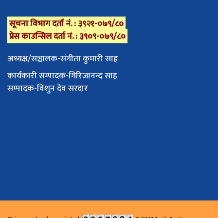
सूचना विभाग दर्ता नं. : ३९२१-०७९/८०
प्रेस काउन्सिल दर्ता नं. : ३९०९-०७९/८०
अध्यक्ष/सञ्चालक-संगीता कुमारी साह
कार्यकारी सम्पादक-गिरिजानन्द साह
सम्पादक-विशुन देव सरदार