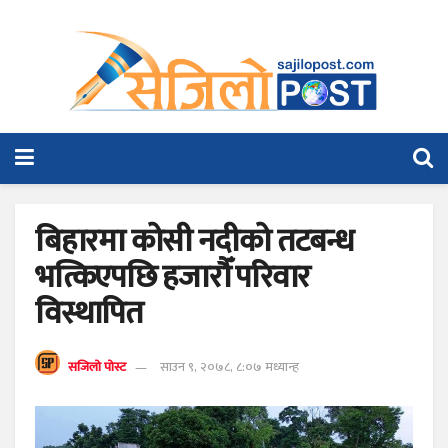
बिहारमा कोसी नदीको तटबन्ध
भत्किएपछि हजारौँ परिवार
विस्थापित
सजिलो पोस्ट
साउन ९, २०७८, ८:०७ मध्यान्ह