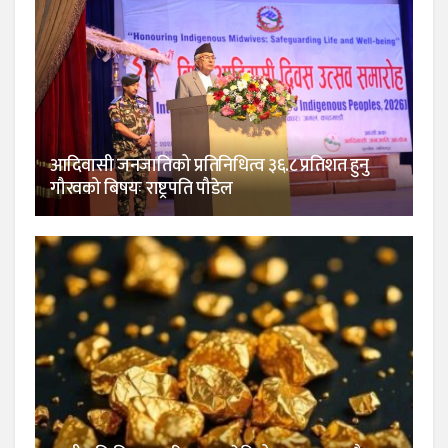
आदिवासी जनजातिको प्रतिनिधित्व ३६.८ प्रतिशत हुनु
गौरवको बिषयः राष्ट्रपति पौडेल