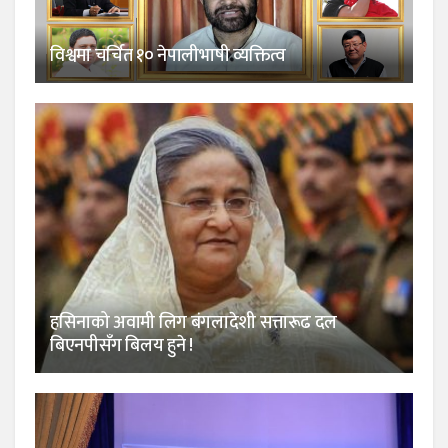
विश्वमा चर्चित १० नेपालीभाषी व्यक्तित्व
हसिनाको अवामी लिग बंगलादेशी सत्तारूढ दल
बिएनपीसँग बिलय हुने !