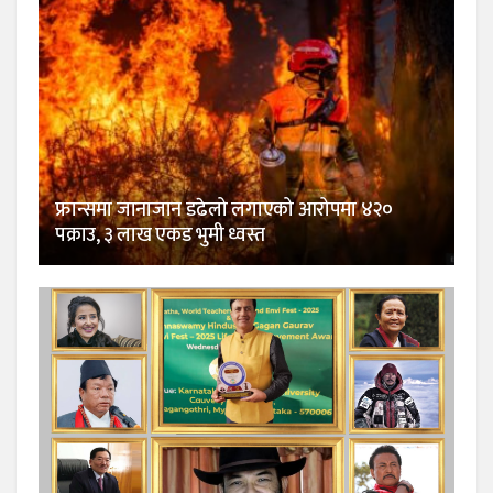
फ्रान्समा जानाजान डढेलो लगाएको आरोपमा ४२०
पक्राउ, ३ लाख एकड भुमी ध्वस्त