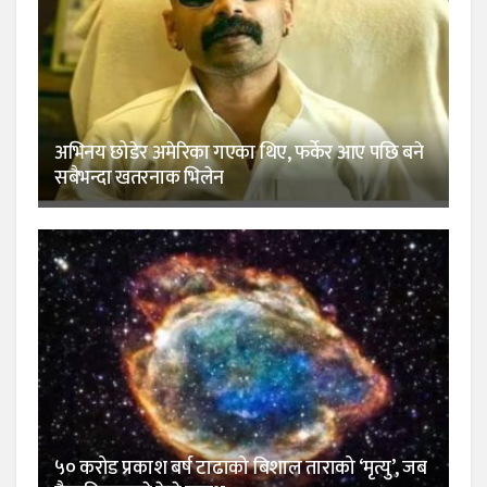
अभिनय छोडेर अमेरिका गएका थिए, फर्केर आए पछि बने
सबैभन्दा खतरनाक भिलेन
५० करोड प्रकाश बर्ष टाढाको बिशाल ताराको ‘मृत्यु’, जब