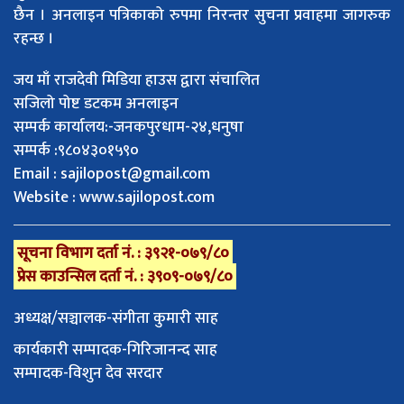
छैन । अनलाइन पत्रिकाको रुपमा निरन्तर सुचना प्रवाहमा जागरुक
रहन्छ ।
जय माँ राजदेवी मिडिया हाउस द्वारा संचालित
सजिलो पोष्ट डटकम अनलाइन
सम्पर्क कार्यालय:-जनकपुरधाम-२४,धनुषा
सम्पर्क :९८०४३०१५९०
Email :
sajilopost@gmail.com
Website : www.sajilopost.com
सूचना विभाग दर्ता नं. : ३९२१-०७९/८०
प्रेस काउन्सिल दर्ता नं. : ३९०९-०७९/८०
अध्यक्ष/सञ्चालक-संगीता कुमारी साह
कार्यकारी सम्पादक-गिरिजानन्द साह
सम्पादक-विशुन देव सरदार