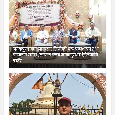
जनकपुरधाममा लायन्स र लियोको भव्य पदस्थापन तथा
इन्डक्सन सम्पन्न, लायन्स क्लब जनकपुरधाम हेरिटेजको
चार्टर