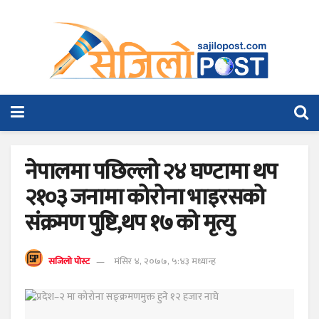
नेपालमा पछिल्लो २४ घण्टामा थप
२१०३ जनामा कोरोना भाइरसको
संक्रमण पुष्टि,थप १७ को मृत्यु
सजिलो पोस्ट
मंसिर ४, २०७७, ५:४३ मध्यान्ह