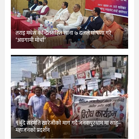
तराइ मधेस केन्द्रितसहित साना ७ दलले घोषणा गरे
‘अग्रगामी मोर्चा’
९ बुँदे सहमति खारेजीको माग गर्दै जनकपुरधाम मा साहु–
महाजनको प्रदर्शन