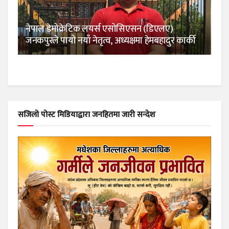
नेपाल डेमोक्रेटिक लयर्स एसोसिएसन (डिएलए)
जनकपुरले पायो नयाँ नेतृत्व, अध्यक्षमा हेमबहादुर कार्की
सजिलो पोस्ट मिडियाद्वारा जनहितमा जारी सन्देश