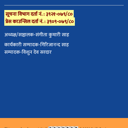
सूचना विभाग दर्ता नं. : ३९२१-०७९/८०
प्रेस काउन्सिल दर्ता नं. : ३९०९-०७९/८०
अध्यक्ष/सञ्चालक-संगीता कुमारी साह
कार्यकारी सम्पादक-गिरिजानन्द साह
सम्पादक-विशुन देव सरदार