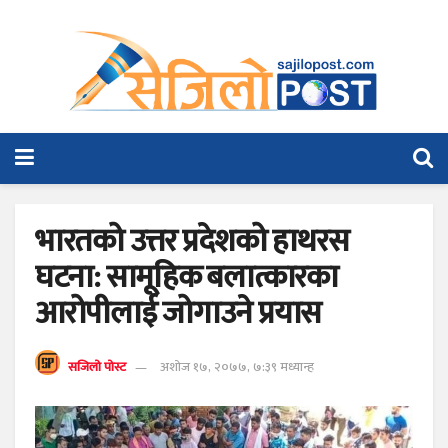
भारतको उत्तर प्रदेशको हाथरस
घटना: सामूहिक बलात्कारका
आरोपीलाई जोगाउने प्रयास
सजिलो पोस्ट
अशोज १७, २०७७, ७:३९ मध्यान्ह