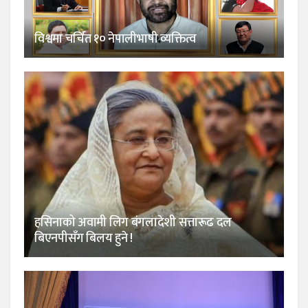
विश्वमा चर्चित १० नेपालीभाषी व्यक्तित्व
हसिनाको अवामी लिग बंगलादेशी सत्तारूढ दल
बिएनपीसँग बिलय हुने !