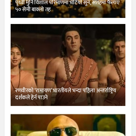
पृथ्वी मुनि विशाल परिमाणमा भेटियो सुन, सतहमा फैलाए
५० सेमी बाक्लो तह
रणवीरको ‘रामायण’ भारतीयले भन्दा पहिला अन्तर्राष्ट्रिय
दर्शकले हेर्न पाउने