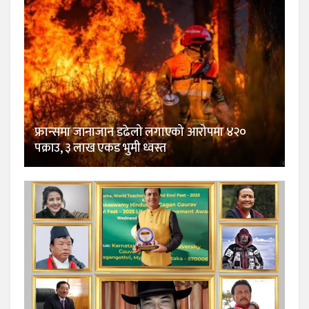
फ्रान्समा जानाजान डढेलो लगाएको आरोपमा ४२०
पक्राउ, ३ लाख एकड भुमी ध्वस्त