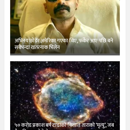
अभिनय छोडेर अमेरिका गएका थिए, फर्केर आए पछि बने
सबैभन्दा खतरनाक भिलेन
५० करोड प्रकाश बर्ष टाढाको बिशाल ताराको ‘मृत्यु’, जब