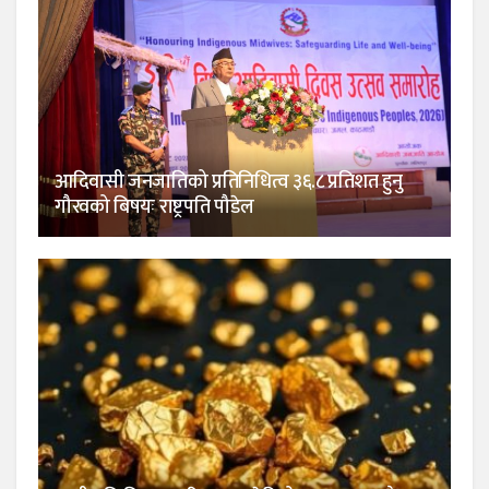
आदिवासी जनजातिको प्रतिनिधित्व ३६.८ प्रतिशत हुनु
गौरवको बिषयः राष्ट्रपति पौडेल