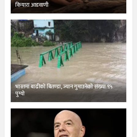
कियारा आडवाणी
भारतमा बाढीको बितण्डा, ज्यान गुमाउनेको संख्या ९५
पुग्यो