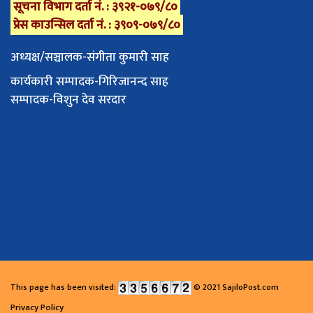
सूचना विभाग दर्ता नं. : ३९२१-०७९/८०
प्रेस काउन्सिल दर्ता नं. : ३९०९-०७९/८०
अध्यक्ष/सञ्चालक-संगीता कुमारी साह
कार्यकारी सम्पादक-गिरिजानन्द साह
सम्पादक-विशुन देव सरदार
This page has been visited:
© 2021 SajiloPost.com
Privacy Policy