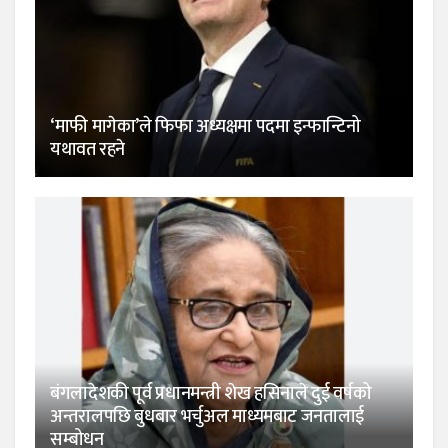
‘माफी मागेका’ले फिफा अध्यक्षमा पदमा इन्फान्टिनो
यथावत रहने
बंगलादेशकी पूर्व प्रधानमन्त्री शेख हसिनाले दुई वर्षको
अन्तरालपछि बुधबार भर्चुअल माध्यमबाट जनतालाई
सम्बोधन