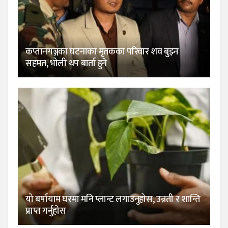
कप्तानगञ्जका घटनाका मृतकका परिवार शव बुझ्न
सहमत, भोली थप बार्ता हुने
यो बर्षायाम घरमा मनि प्लान्ट लगाउनुहोस, उन्नती र शान्ति
प्राप्त गर्नुहोस