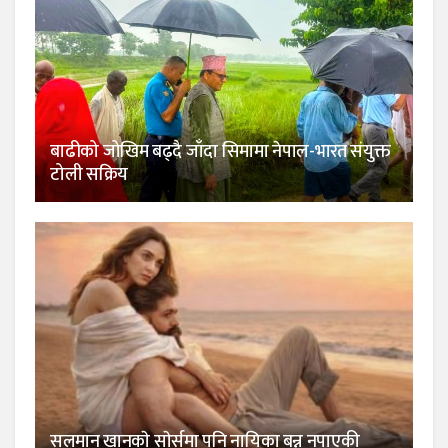
बाढीको जोखिम बढ्दै जाँदा सिमामा नेपाल-भारत संयुक्त
टोली सक्रिय
सलमान खानकाे साेर्समा पनि नायिका बन्न नपाएकी