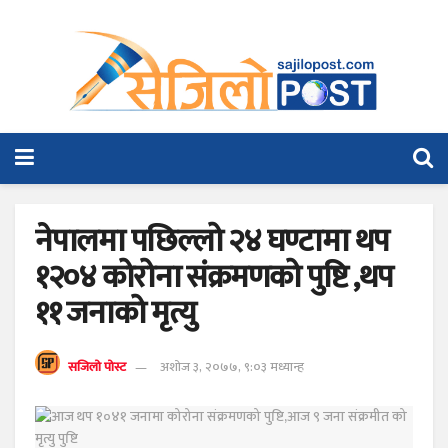
नेपालमा पछिल्लो २४ घण्टामा थप
१२०४ कोरोना संक्रमणको पुष्टि ,थप
११ जनाको मृत्यु
सजिलो पोस्ट
अशोज ३, २०७७, ९:०३ मध्यान्ह