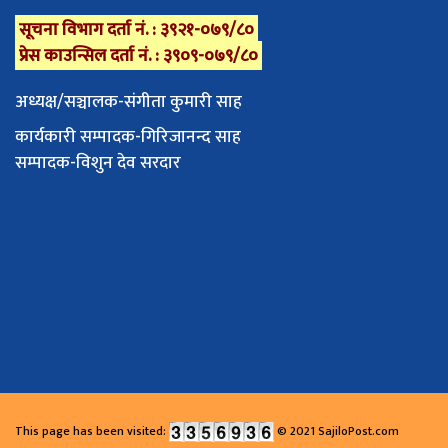
सूचना विभाग दर्ता नं. : ३९२१-०७९/८०
प्रेस काउन्सिल दर्ता नं. : ३९०९-०७९/८०
अध्यक्ष/सञ्चालक-संगीता कुमारी साह
कार्यकारी सम्पादक-गिरिजानन्द साह
सम्पादक-विशुन देव सरदार
This page has been visited:
© 2021 SajiloPost.com