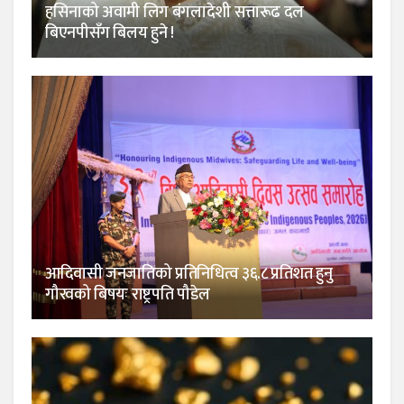
हसिनाको अवामी लिग बंगलादेशी सत्तारूढ दल
बिएनपीसँग बिलय हुने !
आदिवासी जनजातिको प्रतिनिधित्व ३६.८ प्रतिशत हुनु
गौरवको बिषयः राष्ट्रपति पौडेल