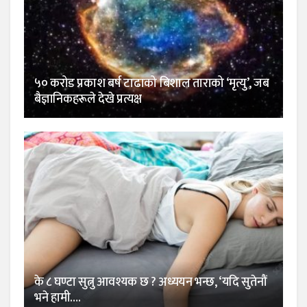
५० करोड प्रकाश बर्ष टाढाको बिशाल ताराको ‘मृत्यु’, जब
बैज्ञानिकहरूले देखे प्रत्यक्ष
के ८ घण्टा सुत्नु आवश्यक छ ? अध्ययन भन्छ, ‘यदि सुतेनौं
भने हामी….