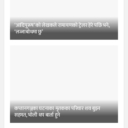
‘आदिपुरूष’ को लेखकले रामायणको ट्रेलर हेरे पछि भने,
‘लज्जाबोधमा छु’
कप्तानगञ्जका घटनाका मृतकका परिवार शव बुझ्न
सहमत, भोली थप बार्ता हुने