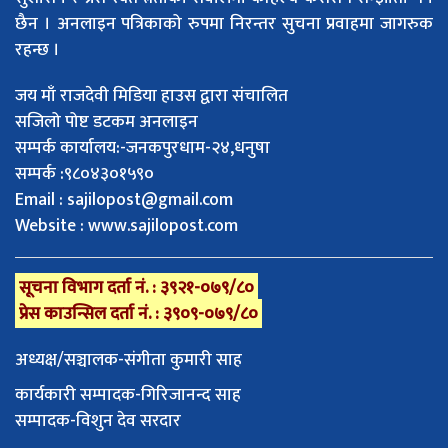
छैन । अनलाइन पत्रिकाको रुपमा निरन्तर सुचना प्रवाहमा जागरुक
रहन्छ ।
जय माँ राजदेवी मिडिया हाउस द्वारा संचालित
सजिलो पोष्ट डटकम अनलाइन
सम्पर्क कार्यालय:-जनकपुरधाम-२४,धनुषा
सम्पर्क :९८०४३०१५९०
Email :
sajilopost@gmail.com
Website : www.sajilopost.com
सूचना विभाग दर्ता नं. : ३९२१-०७९/८०
प्रेस काउन्सिल दर्ता नं. : ३९०९-०७९/८०
अध्यक्ष/सञ्चालक-संगीता कुमारी साह
कार्यकारी सम्पादक-गिरिजानन्द साह
सम्पादक-विशुन देव सरदार