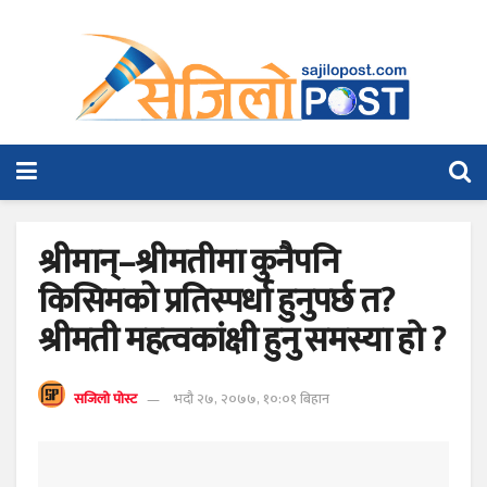
श्रीमान्–श्रीमतीमा कुनैपनि
किसिमको प्रतिस्पर्धा हुनुपर्छ त?
श्रीमती महत्वकांक्षी हुनु समस्या हो ?
सजिलो पोस्ट
भदौ २७, २०७७, १०:०१ बिहान