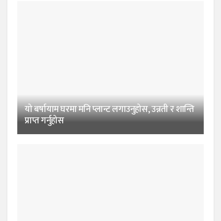
यो बर्षायाम घरमा मनि प्लान्ट लगाउनुहोस, उन्नती र शान्ति
प्राप्त गर्नुहोस