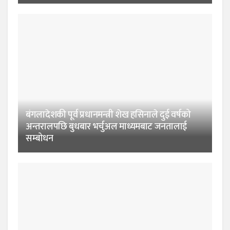
बंगलादेशकी पूर्व प्रधानमन्त्री शेख हसिनाले दुई वर्षको
अन्तरालपछि बुधबार भर्चुअल माध्यमबाट जनतालाई
सम्बोधन