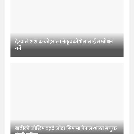
देउवाले शंशाक कोइराला नेतृत्वको भेलालाई सम्बोधन
गर्ने
बाढीको जोखिम बढ्दै जाँदा सिमामा नेपाल-भारत संयुक्त