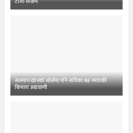
टोली सक्रिय
सलमान खानकाे साेर्समा पनि नायिका बन्न नपाएकी
कियारा आडवाणी