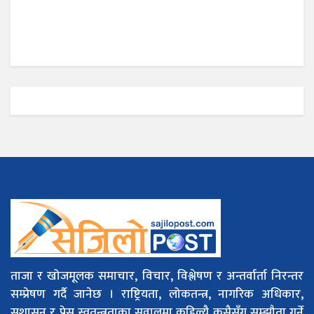
ताजा र खोजमूलक समाचार, विचार, विश्लेषण र अन्तर्वार्ता निरन्तर
सम्प्रेषण गर्दै जानेछ । राष्ट्रियता, लोकतन्त्र, नागरिक अधिकार,
सुशासन र प्रेस स्वतन्त्रताका सवालमा कहिल्यै कसैसँग सम्झौता गर्ने