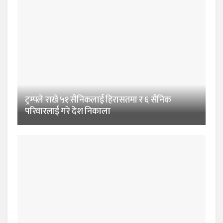
ट्रम्पले राखे ५१ सैनिकलाई हिरासतमा र ६ सैनिक
परिवारलाई गरे देश निकाला