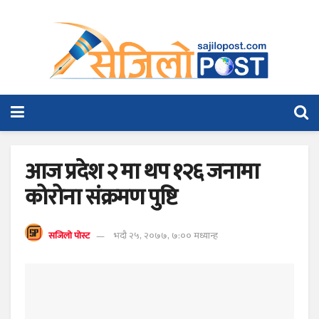
आज प्रदेश २ मा थप १२६ जनामा
कोरोना संक्रमण पुष्टि
सजिलो पोस्ट
भदौ २५, २०७७, ७:०० मध्यान्ह