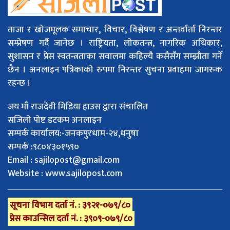
ताजा र खोजमूलक समाचार, विचार, विश्लेषण र अन्तर्वार्ता निरन्तर
सम्प्रेषण गर्दै जानेछ । राष्ट्रियता, लोकतन्त्र, नागरिक अधिकार,
सुशासन र प्रेस स्वतन्त्रताका सवालमा कहिल्यै कसैसँग सम्झौता गर्ने
छैन । अनलाइन पत्रिकाको रुपमा निरन्तर सुचना प्रवाहमा जागरुक
रहन्छ ।
जय माँ राजदेवी मिडिया हाउस द्वारा संचालित
सजिलो पोष्ट डटकम अनलाइन
सम्पर्क कार्यालय:-जनकपुरधाम-२४,धनुषा
सम्पर्क :९८०४३०१५९०
Email :
sajilopost@gmail.com
Website : www.sajilopost.com
सूचना विभाग दर्ता नं. : ३९२१-०७९/८०
प्रेस काउन्सिल दर्ता नं. : ३९०९-०७९/८०