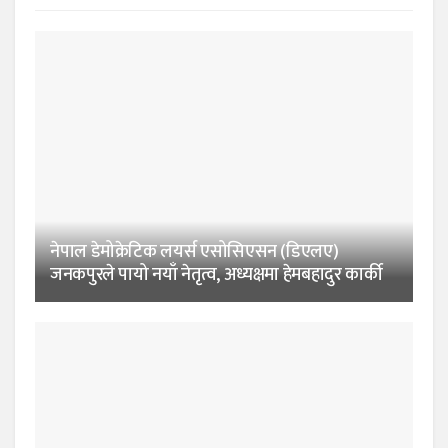
नेपाल डेमोक्रेटिक लयर्स एसोसिएसन (डिएलए)
जनकपुरले पायो नयाँ नेतृत्व, अध्यक्षमा हेमबहादुर कार्की