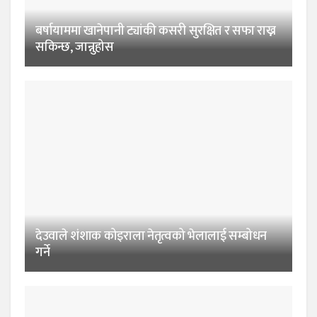
बर्षायाममा खानेपानी ट्यांकी कसरी सुरक्षित र सफा राख्न
सकिन्छ, जान्नुहोस
देउवाले शंशाक कोइराला नेतृत्वको भेलालाई सम्बोधन
गर्ने