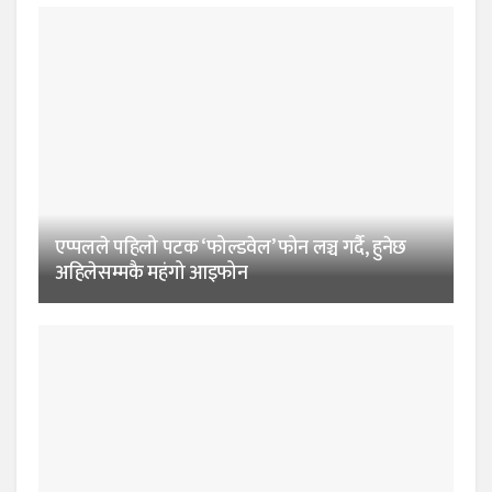
एप्पलले पहिलो पटक ‘फोल्डवेल’ फोन लञ्च गर्दै, हुनेछ
अहिलेसम्मकै महंगो आइफोन