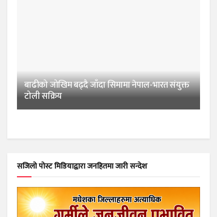
बाढीको जोखिम बढ्दै जाँदा सिमामा नेपाल-भारत संयुक्त
टोली सक्रिय
सजिलो पोस्ट मिडियाद्वारा जनहितमा जारी सन्देश