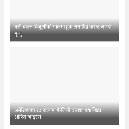
बत्ती बाल्न बिजुलीको पोलमा हुक लगाउँदा करेन्ट लाग्दा
मृत्यु
अमेरिकाका २७ राज्यमा फैलियाे घातक ‘क्यान्डिडा
ओरिस’ भाइरस