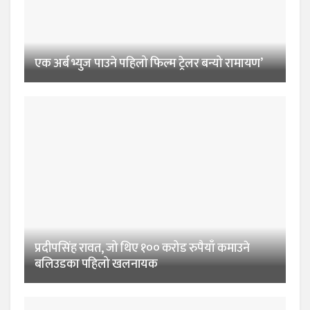
एक अर्ब भ्युज पाउने पहिलो फिल्म ट्रेलर बन्यो रामायण’
प्रदीपसिंह रावत, जो थिए १०० करोड रुपैयाँ कमाउने
बलिउडका पहिलो खलनायक