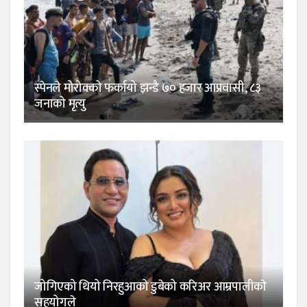
स्पेनले मोरोक्को फर्कायो झन्डै ७० हजार आप्रवासी, ८३
जनाको मृत्यु
जोगिएको थियो निरहुआको डुबेको करिअर आम्रपालीकाे
सहयोगले