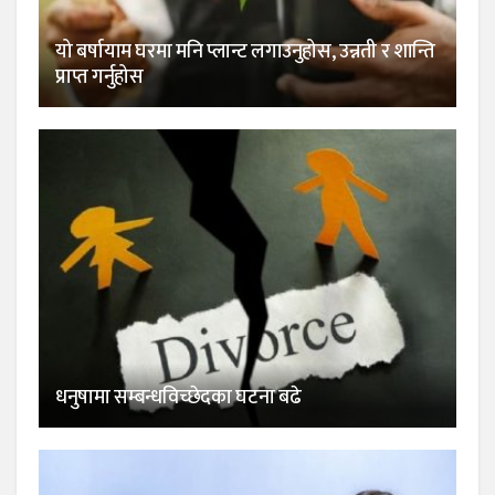
यो बर्षायाम घरमा मनि प्लान्ट लगाउनुहोस, उन्नती र शान्ति
प्राप्त गर्नुहोस
धनुषामा सम्बन्धविच्छेदका घटना बढे