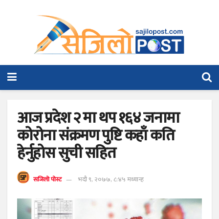
आज प्रदेश २ मा थप १६४ जनामा
कोरोना संक्रमण पुष्टि कहाँ कति
हेर्नुहोस सुची सहित
सजिलो पोस्ट
भदौ ९, २०७७, ८:४५ मध्यान्ह