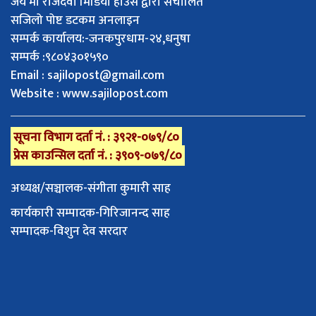
जय माँ राजदेवी मिडिया हाउस द्वारा संचालित
सजिलो पोष्ट डटकम अनलाइन
सम्पर्क कार्यालय:-जनकपुरधाम-२४,धनुषा
सम्पर्क :९८०४३०१५९०
Email :
sajilopost@gmail.com
Website : www.sajilopost.com
सूचना विभाग दर्ता नं. : ३९२१-०७९/८०
प्रेस काउन्सिल दर्ता नं. : ३९०९-०७९/८०
अध्यक्ष/सञ्चालक-संगीता कुमारी साह
कार्यकारी सम्पादक-गिरिजानन्द साह
सम्पादक-विशुन देव सरदार