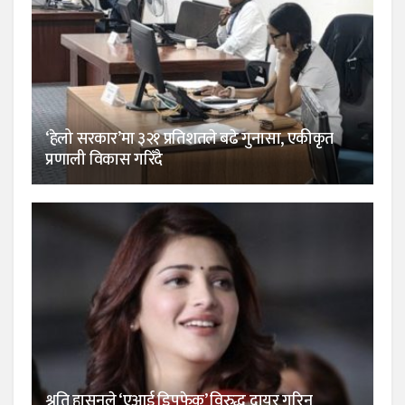
‘हेलो सरकार’मा ३२१ प्रतिशतले बढे गुनासा, एकीकृत
प्रणाली विकास गरिँदै
श्रुति हासनले ‘एआई डिपफेक’ विरुद्ध दायर गरिन