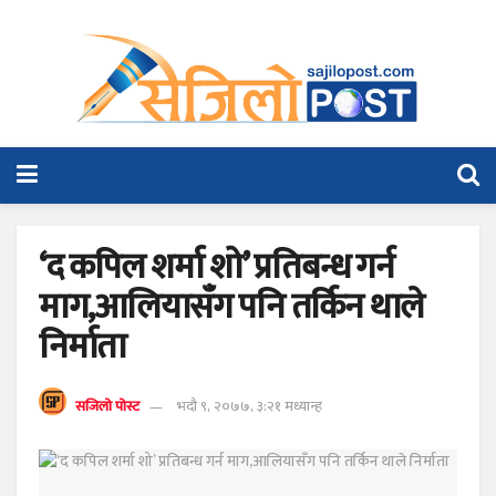
‘द कपिल शर्मा शो’ प्रतिबन्ध गर्न
माग,आलियासँग पनि तर्किन थाले
निर्माता
सजिलो पोस्ट
भदौ ९, २०७७, ३:२१ मध्यान्ह