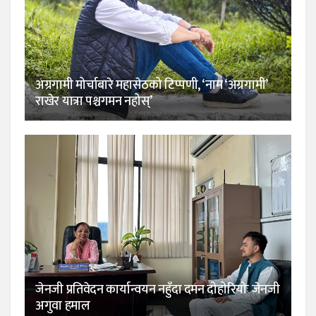
अग्रगामी मोर्चाबारे महासेठको टिप्पणी, ‘नाम ‘अग्रगामी’
राखेर यात्रा पश्चगमन नहोस्’
जेनजी प्रतिवेदन कार्यान्वयन नहुँदा दमन दोहोरियोः जेनजी
अगुवा हमाल