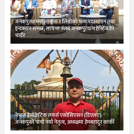
जनकपुरधाममा लायन्स र लियोको भव्य पदस्थापन तथा
इन्डक्सन सम्पन्न, लायन्स क्लब जनकपुरधाम हेरिटेजको
चार्टर
नेपाल डेमोक्रेटिक लयर्स एसोसिएसन (डिएलए)
जनकपुरले पायो नयाँ नेतृत्व, अध्यक्षमा हेमबहादुर कार्की