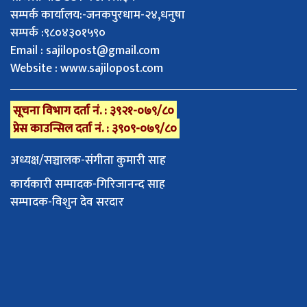
सम्पर्क कार्यालय:-जनकपुरधाम-२४,धनुषा
सम्पर्क :९८०४३०१५९०
Email :
sajilopost@gmail.com
Website : www.sajilopost.com
सूचना विभाग दर्ता नं. : ३९२१-०७९/८०
प्रेस काउन्सिल दर्ता नं. : ३९०९-०७९/८०
अध्यक्ष/सञ्चालक-संगीता कुमारी साह
कार्यकारी सम्पादक-गिरिजानन्द साह
सम्पादक-विशुन देव सरदार