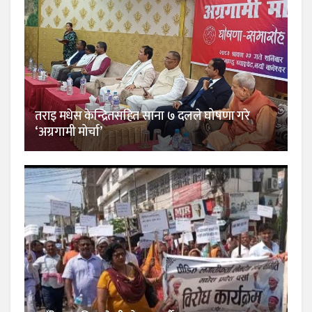
तराइ मधेस केन्द्रितसहित साना ७ दलले घोषणा गरे
‘अग्रगामी मोर्चा’