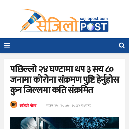
पछिल्लो २४ घण्टामा थप ३ सय ८०
जनामा कोरोना संक्रमण पुष्टि हेर्नुहोस
कुन जिल्लमा कति संक्रमित
सजिलो पोस्ट
साउन २५, २०७७, १०:३२ मध्यान्ह