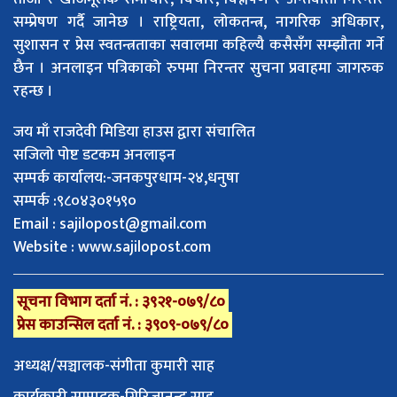
सम्प्रेषण गर्दै जानेछ । राष्ट्रियता, लोकतन्त्र, नागरिक अधिकार,
सुशासन र प्रेस स्वतन्त्रताका सवालमा कहिल्यै कसैसँग सम्झौता गर्ने
छैन । अनलाइन पत्रिकाको रुपमा निरन्तर सुचना प्रवाहमा जागरुक
रहन्छ ।
जय माँ राजदेवी मिडिया हाउस द्वारा संचालित
सजिलो पोष्ट डटकम अनलाइन
सम्पर्क कार्यालय:-जनकपुरधाम-२४,धनुषा
सम्पर्क :९८०४३०१५९०
Email :
sajilopost@gmail.com
Website : www.sajilopost.com
सूचना विभाग दर्ता नं. : ३९२१-०७९/८०
प्रेस काउन्सिल दर्ता नं. : ३९०९-०७९/८०
अध्यक्ष/सञ्चालक-संगीता कुमारी साह
कार्यकारी सम्पादक-गिरिजानन्द साह