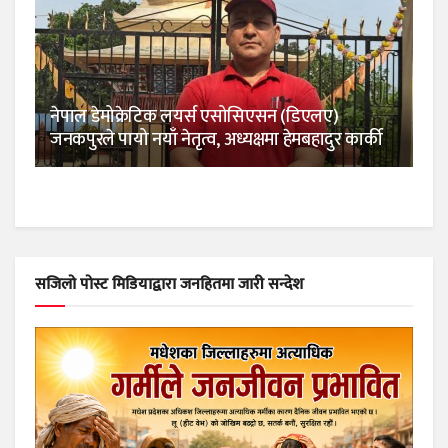
नेपाल डेमोक्रेटिक लयर्स एसोसिएसन (डिएलए)
जनकपुरले पायो नयाँ नेतृत्व, अध्यक्षमा हेमबहादुर कार्की
सजिलो पोस्ट मिडियाद्वारा जनहितमा जारी सन्देश