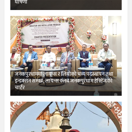
घोषणा
जनकपुरधाममा लायन्स र लियोको भव्य पदस्थापन तथा
इन्डक्सन सम्पन्न, लायन्स क्लब जनकपुरधाम हेरिटेजको
चार्टर