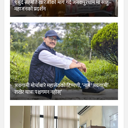
९ बुँदे सहमति खारेजीको माग गर्दै जनकपुरधाम मा साहु–
महाजनको प्रदर्शन
अग्रगामी मोर्चाबारे महासेठको टिप्पणी, ‘नाम ‘अग्रगामी’
राखेर यात्रा पश्चगमन नहोस्’