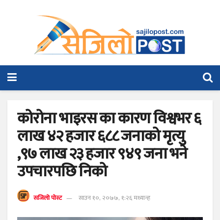
कोरोना भाइरस का कारण विश्वभर ६
लाख ४२ हजार ६८८ जनाको मृत्यु
,९७ लाख २३ हजार ९४९ जना भने
उपचारपछि निको
सजिलो पोस्ट
साउन १०, २०७७, १:२६ मध्यान्ह