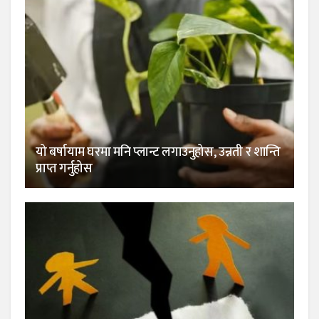
यो बर्षायाम घरमा मनि प्लान्ट लगाउनुहोस, उन्नती र शान्ति
प्राप्त गर्नुहोस