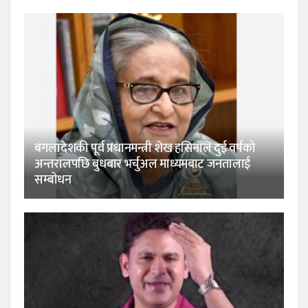
बंगलादेशकी पूर्व प्रधानमन्त्री शेख हसिनाले दुई वर्षको
अन्तरालपछि बुधबार भर्चुअल माध्यमबाट जनतालाई
सम्बोधन