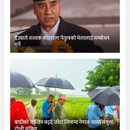
देउवाले शंशाक कोइराला नेतृत्वको भेलालाई सम्बोधन
गर्ने
बाढीको जोखिम बढ्दै जाँदा सिमामा नेपाल-भारत संयुक्त
टोली सक्रिय