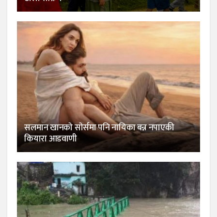
सलमान खानकाे साेर्समा पनि नायिका बन्न नपाएकी
कियारा आडवाणी