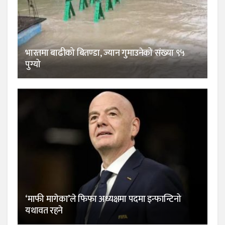
भारतमा बाढीको बितण्डा, ज्यान गुमाउनेको संख्या ९५
पुग्यो
‘माफी मागेका’ले फिफा अध्यक्षमा पदमा इन्फान्टिनो
यथावत रहने