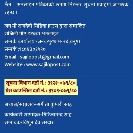
छैन । अनलाइन पत्रिकाको रुपमा निरन्तर सुचना प्रवाहमा जागरुक
रहन्छ ।
जय माँ राजदेवी मिडिया हाउस द्वारा संचालित
सजिलो पोष्ट डटकम अनलाइन
सम्पर्क कार्यालय:-जनकपुरधाम-२४,धनुषा
सम्पर्क :९८०४३०१५९०
Email :
sajilopost@gmail.com
Website : www.sajilopost.com
सूचना विभाग दर्ता नं. : ३९२१-०७९/८०
प्रेस काउन्सिल दर्ता नं. : ३९०९-०७९/८०
अध्यक्ष/सञ्चालक-संगीता कुमारी साह
कार्यकारी सम्पादक-गिरिजानन्द साह
सम्पादक-विशुन देव सरदार