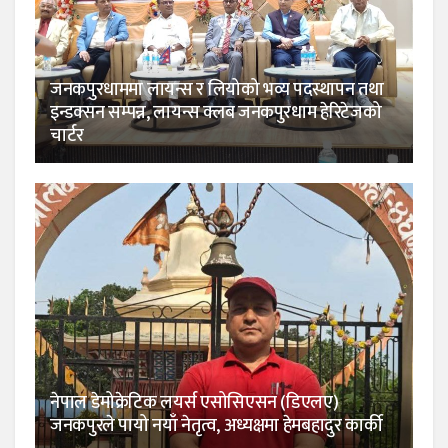
जनकपुरधाममा लायन्स र लियोको भव्य पदस्थापन तथा
इन्डक्सन सम्पन्न, लायन्स क्लब जनकपुरधाम हेरिटेजको
चार्टर
नेपाल डेमोक्रेटिक लयर्स एसोसिएसन (डिएलए)
जनकपुरले पायो नयाँ नेतृत्व, अध्यक्षमा हेमबहादुर कार्की