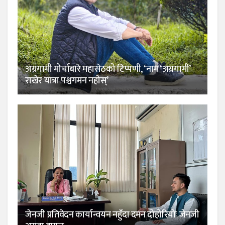
अग्रगामी मोर्चाबारे महासेठको टिप्पणी, ‘नाम ‘अग्रगामी’
राखेर यात्रा पश्चगमन नहोस्’
जेनजी प्रतिवेदन कार्यान्वयन नहुँदा दमन दोहोरियोः जेनजी