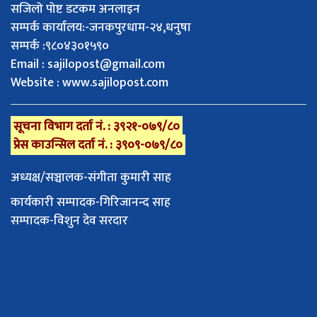
सजिलो पोष्ट डटकम अनलाइन
सम्पर्क कार्यालय:-जनकपुरधाम-२४,धनुषा
सम्पर्क :९८०४३०१५९०
Email :
sajilopost@gmail.com
Website : www.sajilopost.com
सूचना विभाग दर्ता नं. : ३९२१-०७९/८०
प्रेस काउन्सिल दर्ता नं. : ३९०९-०७९/८०
अध्यक्ष/सञ्चालक-संगीता कुमारी साह
कार्यकारी सम्पादक-गिरिजानन्द साह
सम्पादक-विशुन देव सरदार