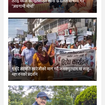
तराइ मधेस केन्द्रितसहित साना ७ दलले घोषणा गरे
‘अग्रगामी मोर्चा’
९ बुँदे सहमति खारेजीको माग गर्दै जनकपुरधाम मा साहु–
महाजनको प्रदर्शन