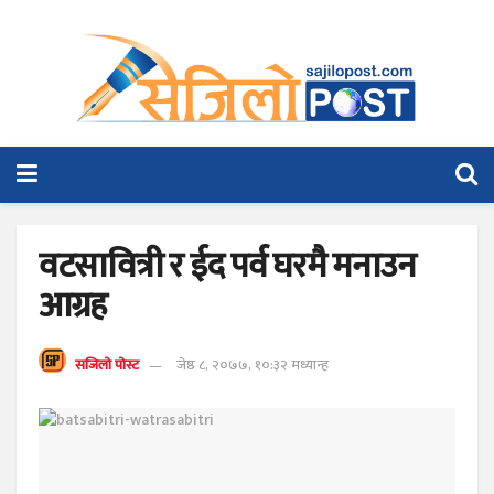
वटसावित्री र ईद पर्व घरमै मनाउन
आग्रह
सजिलो पोस्ट
जेष्ठ ८, २०७७, १०:३२ मध्यान्ह