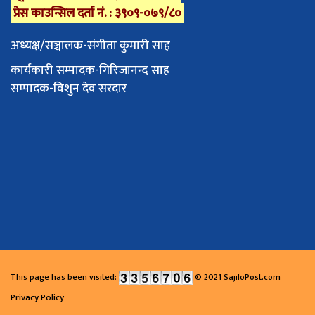
प्रेस काउन्सिल दर्ता नं. : ३९०९-०७९/८०
अध्यक्ष/सञ्चालक-संगीता कुमारी साह
कार्यकारी सम्पादक-गिरिजानन्द साह
सम्पादक-विशुन देव सरदार
This page has been visited:
© 2021 SajiloPost.com
Privacy Policy