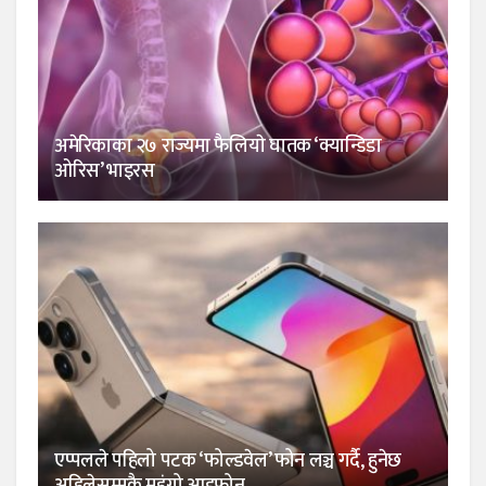
अमेरिकाका २७ राज्यमा फैलियाे घातक ‘क्यान्डिडा
ओरिस’ भाइरस
एप्पलले पहिलो पटक ‘फोल्डवेल’ फोन लञ्च गर्दै, हुनेछ