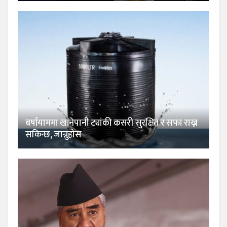
बर्षायाममा खानेपानी ट्यांकी कसरी सुरक्षित र सफा राख्न
सकिन्छ, जान्नुहोस