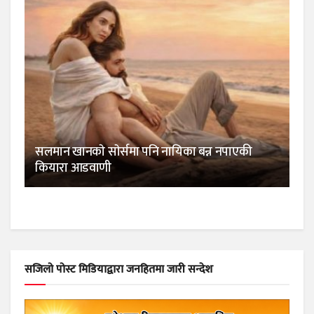
सलमान खानकाे साेर्समा पनि नायिका बन्न नपाएकी
कियारा आडवाणी
सजिलो पोस्ट मिडियाद्वारा जनहितमा जारी सन्देश