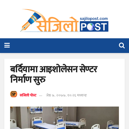
बर्दियामा आइशोलेसन सेण्टर
निर्माण सुरु
सजिलो पोस्ट
जेष्ठ ७, २०७७, १०:२६ मध्यान्ह