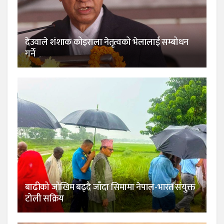
देउवाले शंशाक कोइराला नेतृत्वको भेलालाई सम्बोधन
गर्ने
बाढीको जोखिम बढ्दै जाँदा सिमामा नेपाल-भारत संयुक्त
टोली सक्रिय