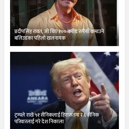
प्रदीपसिंह रावत, जो थिए १०० करोड रुपैयाँ कमाउने
बलिउडका पहिलो खलनायक
ट्रम्पले राखे ५१ सैनिकलाई हिरासतमा र ६ सैनिक
परिवारलाई गरे देश निकाला