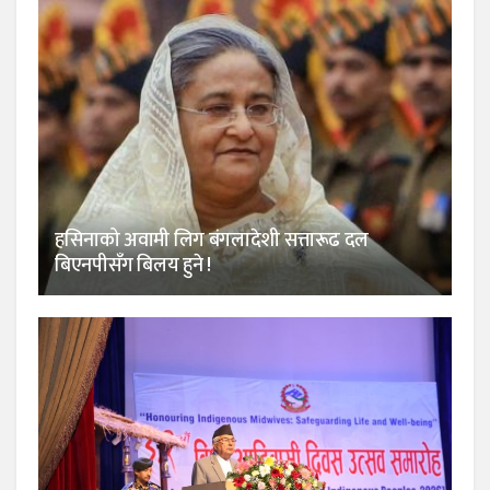
हसिनाको अवामी लिग बंगलादेशी सत्तारूढ दल
बिएनपीसँग बिलय हुने !