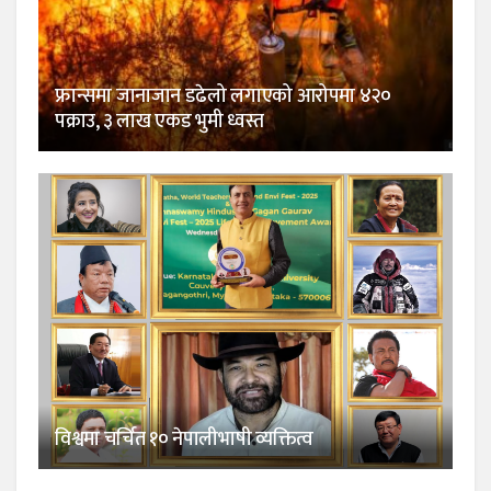
फ्रान्समा जानाजान डढेलो लगाएको आरोपमा ४२०
पक्राउ, ३ लाख एकड भुमी ध्वस्त
विश्वमा चर्चित १० नेपालीभाषी व्यक्तित्व