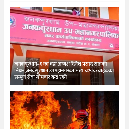
जनकपुरधाम–६ का वडा अध्यक्ष दिनेश प्रसाद साहको
निधन,जनकपुरधाम उपमहानगरका अत्यावश्यक बाहेकका
सम्पूर्ण सेवा सोमबार बन्द रहने