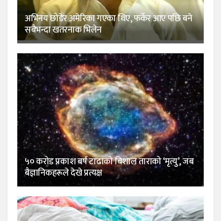
अभिनय छोडेर अमेरिका गएका थिए, फर्केर आए पछि बने
सबैभन्दा खतरनाक भिलेन
५० करोड प्रकाश बर्ष टाढाको बिशाल ताराको ‘मृत्यु’, जब
बैज्ञानिकहरूले देखे प्रत्यक्ष