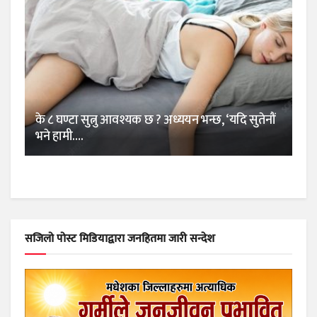
के ८ घण्टा सुत्नु आवश्यक छ ? अध्ययन भन्छ, ‘यदि सुतेनौं
भने हामी….
सजिलो पोस्ट मिडियाद्वारा जनहितमा जारी सन्देश