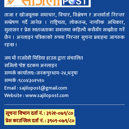
ताजा र खोजमूलक समाचार, विचार, विश्लेषण र अन्तर्वार्ता निरन्तर
सम्प्रेषण गर्दै जानेछ । राष्ट्रियता, लोकतन्त्र, नागरिक अधिकार,
सुशासन र प्रेस स्वतन्त्रताका सवालमा कहिल्यै कसैसँग सम्झौता गर्ने
छैन । अनलाइन पत्रिकाको रुपमा निरन्तर सुचना प्रवाहमा जागरुक
रहन्छ ।
जय माँ राजदेवी मिडिया हाउस द्वारा संचालित
सजिलो पोष्ट डटकम अनलाइन
सम्पर्क कार्यालय:-जनकपुरधाम-२४,धनुषा
सम्पर्क :९८०४३०१५९०
Email :
sajilopost@gmail.com
Website : www.sajilopost.com
सूचना विभाग दर्ता नं. : ३९२१-०७९/८०
प्रेस काउन्सिल दर्ता नं. : ३९०९-०७९/८०