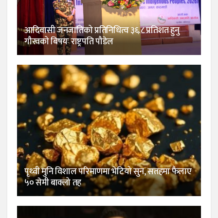
आदिवासी जनजातिको प्रतिनिधित्व ३६.८ प्रतिशत हुनु
गौरवको बिषयः राष्ट्रपति पौडेल
पृथ्वी मुनि विशाल परिमाणमा भेटियो सुन, सतहमा फैलाए
५० सेमी बाक्लो तह