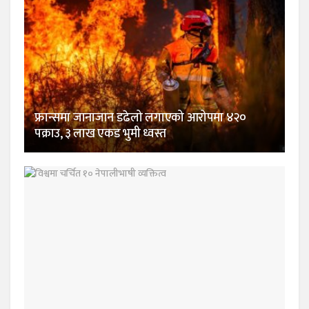
फ्रान्समा जानाजान डढेलो लगाएको आरोपमा ४२०
पक्राउ, ३ लाख एकड भुमी ध्वस्त