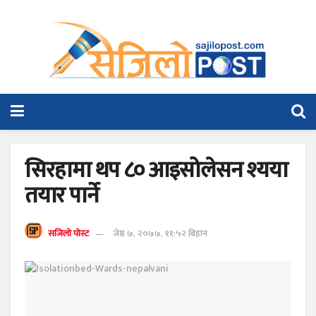
सिरहामा थप ८० आइसोलेसन श्यया
तयार पार्ने
सजिलो पोस्ट
जेष्ठ ७, २०७७, ११:५२ बिहान