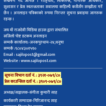
सम्प्रेषण गर्दै जानेछ । राष्ट्रियता, लोकतन्त्र, नागरिक अधिकार,
सुशासन र प्रेस स्वतन्त्रताका सवालमा कहिल्यै कसैसँग सम्झौता गर्ने
छैन । अनलाइन पत्रिकाको रुपमा निरन्तर सुचना प्रवाहमा जागरुक
रहन्छ ।
जय माँ राजदेवी मिडिया हाउस द्वारा संचालित
सजिलो पोष्ट डटकम अनलाइन
सम्पर्क कार्यालय:-जनकपुरधाम-२४,धनुषा
सम्पर्क :९८०४३०१५९०
Email :
sajilopost@gmail.com
Website : www.sajilopost.com
सूचना विभाग दर्ता नं. : ३९२१-०७९/८०
प्रेस काउन्सिल दर्ता नं. : ३९०९-०७९/८०
अध्यक्ष/सञ्चालक-संगीता कुमारी साह
कार्यकारी सम्पादक-गिरिजानन्द साह