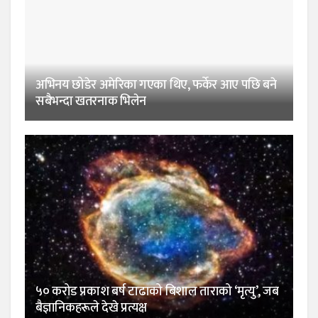
अभिनय छोडेर अमेरिका गएका थिए, फर्केर आए पछि बने
सबैभन्दा खतरनाक भिलेन
५० करोड प्रकाश बर्ष टाढाको बिशाल ताराको ‘मृत्यु’, जब
बैज्ञानिकहरूले देखे प्रत्यक्ष