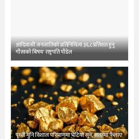
आदिवासी जनजातिको प्रतिनिधित्व ३६.८ प्रतिशत हुनु
गौरवको बिषयः राष्ट्रपति पौडेल
पृथ्वी मुनि विशाल परिमाणमा भेटियो सुन, सतहमा फैलाए