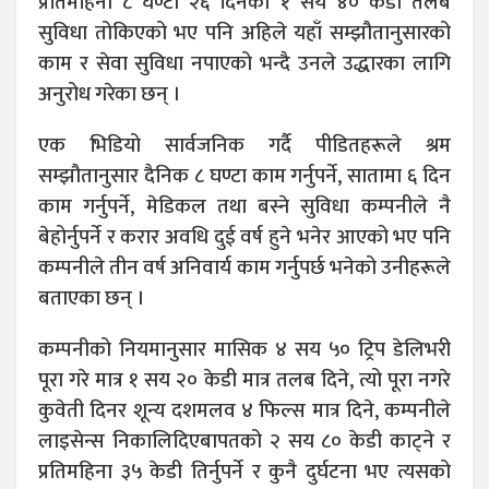
प्रतिमहिना ८ घण्टा २६ दिनको १ सय ४० केडी तलब
सुविधा तोकिएको भए पनि अहिले यहाँ सम्झौतानुसारको
काम र सेवा सुविधा नपाएको भन्दै उनले उद्धारका लागि
अनुरोध गरेका छन् ।
एक भिडियो सार्वजनिक गर्दै पीडितहरूले श्रम
सम्झौतानुसार दैनिक ८ घण्टा काम गर्नुपर्ने, सातामा ६ दिन
काम गर्नुपर्ने, मेडिकल तथा बस्ने सुविधा कम्पनीले नै
बेहोर्नुपर्ने र करार अवधि दुई वर्ष हुने भनेर आएको भए पनि
कम्पनीले तीन वर्ष अनिवार्य काम गर्नुपर्छ भनेको उनीहरूले
बताएका छन् ।
कम्पनीको नियमानुसार मासिक ४ सय ५० ट्रिप डेलिभरी
पूरा गरे मात्र १ सय २० केडी मात्र तलब दिने, त्यो पूरा नगरे
कुवेती दिनर शून्य दशमलव ४ फिल्स मात्र दिने, कम्पनीले
लाइसेन्स निकालिदिएबापतको २ सय ८० केडी काट्ने र
प्रतिमहिना ३५ केडी तिर्नुपर्ने र कुनै दुर्घटना भए त्यसको