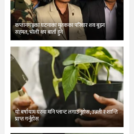
कप्तानगञ्जका घटनाका मृतकका परिवार शव बुझ्न
सहमत, भोली थप बार्ता हुने
यो बर्षायाम घरमा मनि प्लान्ट लगाउनुहोस, उन्नती र शान्ति
प्राप्त गर्नुहोस