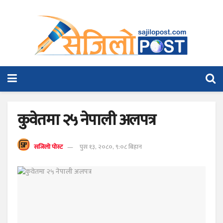
कुवेतमा २५ नेपाली अलपत्र
सजिलो पोस्ट
पुस १३, २०८०, ९:०८ बिहान