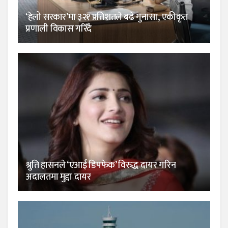
‘हेलो सरकार’मा ३२१ प्रतिशतले बढे गुनासा, एकीकृत
प्रणाली विकास गरिँदै
श्रुति हासनले ‘एआई डिपफेक’ विरुद्ध दायर गरिन
अदालतमा मुद्दा दायर