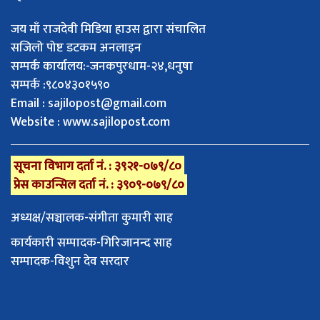
जय माँ राजदेवी मिडिया हाउस द्वारा संचालित
सजिलो पोष्ट डटकम अनलाइन
सम्पर्क कार्यालय:-जनकपुरधाम-२४,धनुषा
सम्पर्क :९८०४३०१५९०
Email :
sajilopost@gmail.com
Website : www.sajilopost.com
सूचना विभाग दर्ता नं. : ३९२१-०७९/८०
प्रेस काउन्सिल दर्ता नं. : ३९०९-०७९/८०
अध्यक्ष/सञ्चालक-संगीता कुमारी साह
कार्यकारी सम्पादक-गिरिजानन्द साह
सम्पादक-विशुन देव सरदार