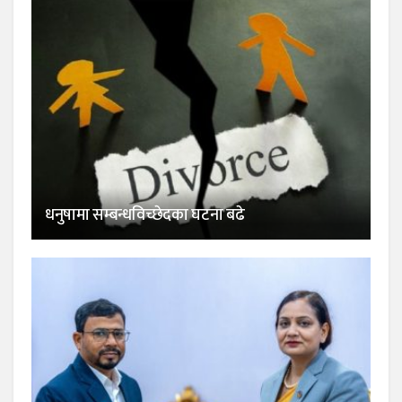
धनुषामा सम्बन्धविच्छेदका घटना बढे