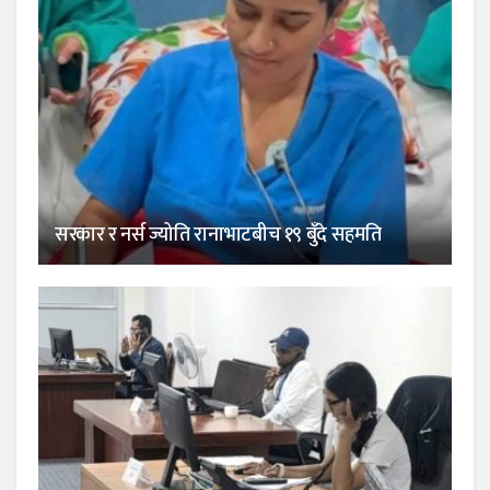
सरकार र नर्स ज्योति रानाभाटबीच १९ बुँदे सहमति