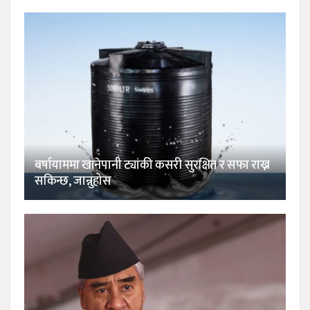
बर्षायाममा खानेपानी ट्यांकी कसरी सुरक्षित र सफा राख्न
सकिन्छ, जान्नुहोस