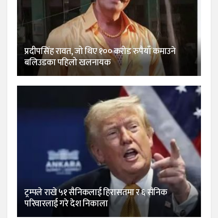
प्रदीपसिंह रावत, जो थिए १०० करोड रुपैयाँ कमाउने
बलिउडका पहिलो खलनायक
ट्रम्पले राखे ५१ सैनिकलाई हिरासतमा र ६ सैनिक
परिवारलाई गरे देश निकाला