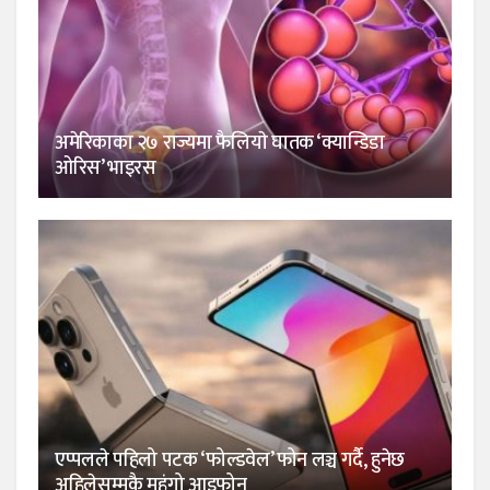
अमेरिकाका २७ राज्यमा फैलियाे घातक ‘क्यान्डिडा
ओरिस’ भाइरस
एप्पलले पहिलो पटक ‘फोल्डवेल’ फोन लञ्च गर्दै, हुनेछ
अहिलेसम्मकै महंगो आइफोन