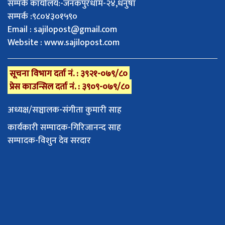
सम्पर्क कार्यालय:-जनकपुरधाम-२४,धनुषा
सम्पर्क :९८०४३०१५९०
Email :
sajilopost@gmail.com
Website : www.sajilopost.com
सूचना विभाग दर्ता नं. : ३९२१-०७९/८०
प्रेस काउन्सिल दर्ता नं. : ३९०९-०७९/८०
अध्यक्ष/सञ्चालक-संगीता कुमारी साह
कार्यकारी सम्पादक-गिरिजानन्द साह
सम्पादक-विशुन देव सरदार